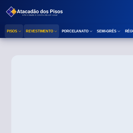
PISOS
REVESTIMENTO
PORCELANATO
SEMI-GRÉS
RÉG
Reta (Retificado)
Listelo
Reta (Retificado)
Reta (Retificado)
Arredondada (Bold)
Rodapé
Arredondada (Bold)
Arredondada (Bo
⠀
Faixa Decorativa
⠀
Área interna
Área interna
Área interna
Área externa
Reta (Retificado)
Área externa
Área externa
Arredondada (Bold)
Brilhante
Polido
Polido