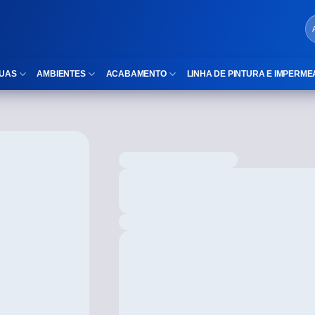
UAS
AMBIENTES
ACABAMENTO
LINHA DE PINTURA E IMPERME
LOCAIS DE USO
Cubas
ld)
⠀Área Interna
Nichos
⠀Área Externa
Vaso sanitário
TEXTURA
Gabinete MDF
⠀⠀Madeira
Gabinetes de vidro
⠀⠀Marmorizado
Duchas/Chuveiros
TAMANHOS
Acessórios para banheiro
⠀⠀27×1,10