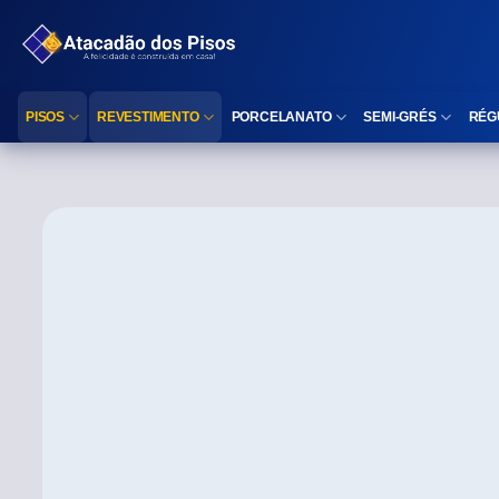
PISOS
REVESTIMENTO
PORCELANATO
SEMI-GRÉS
RÉG
Reta (Retificado)
Listelo
Reta (Retificado)
Reta (Retificado)
Arredondada (Bold)
Rodapé
Arredondada (Bold)
Arredondada (Bo
⠀
Faixa Decorativa
⠀
Área interna
Área interna
Área interna
Área externa
Reta (Retificado)
Área externa
Área externa
Arredondada (Bold)
Brilhante
Polido
Polido