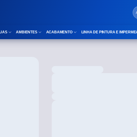
UAS
AMBIENTES
ACABAMENTO
LINHA DE PINTURA E IMPERME
LOCAIS DE USO
Cubas
ld)
⠀Área Interna
Nichos
⠀Área Externa
Vaso sanitário
TEXTURA
Gabinete MDF
⠀⠀Madeira
Gabinetes de vidro
⠀⠀Marmorizado
Duchas/Chuveiros
TAMANHOS
Acessórios para banheiro
⠀⠀27×1,10