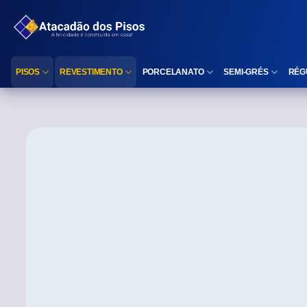
PISOS
REVESTIMENTO
PORCELANATO
SEMI-GRÉS
RÉG
Reta (Retificado)
Listelo
Reta (Retificado)
Reta (Retificado)
Arredondada (Bold)
Rodapé
Arredondada (Bold)
Arredondada (Bo
⠀
Faixa Decorativa
⠀
Área interna
Área interna
Área interna
Área externa
Reta (Retificado)
Área externa
Área externa
Arredondada (Bold)
Brilhante
Polido
Polido