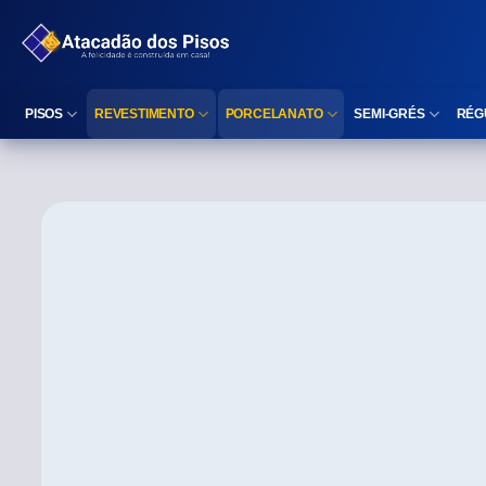
PISOS
REVESTIMENTO
PORCELANATO
SEMI-GRÉS
RÉG
Reta (Retificado)
Listelo
Reta (Retificado)
Reta (Retificado)
Arredondada (Bold)
Rodapé
Arredondada (Bold)
Arredondada (Bo
⠀
Faixa Decorativa
⠀
Área interna
Área interna
Área interna
Área externa
Reta (Retificado)
Área externa
Área externa
Arredondada (Bold)
Brilhante
Polido
Polido