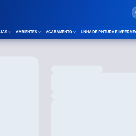
UAS
AMBIENTES
ACABAMENTO
LINHA DE PINTURA E IMPERME
LOCAIS DE USO
Cubas
ld)
⠀Área Interna
Nichos
⠀Área Externa
Vaso sanitário
TEXTURA
Gabinete MDF
⠀⠀Madeira
Gabinetes de vidro
⠀⠀Marmorizado
Duchas/Chuveiros
TAMANHOS
Acessórios para banheiro
⠀⠀27×1,10