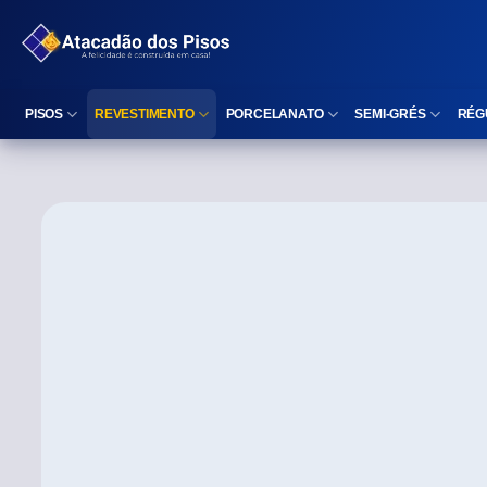
PISOS
REVESTIMENTO
PORCELANATO
SEMI-GRÉS
RÉG
Reta (Retificado)
Listelo
Reta (Retificado)
Reta (Retificado)
Arredondada (Bold)
Rodapé
Arredondada (Bold)
Arredondada (Bo
⠀
Faixa Decorativa
⠀
Área interna
Área interna
Área interna
Área externa
Reta (Retificado)
Área externa
Área externa
Arredondada (Bold)
Brilhante
Polido
Polido