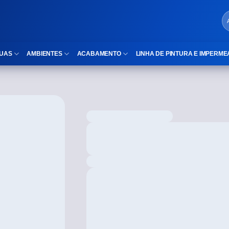
UAS
AMBIENTES
ACABAMENTO
LINHA DE PINTURA E IMPERME
LOCAIS DE USO
Cubas
ld)
⠀Área Interna
Nichos
⠀Área Externa
Vaso sanitário
TEXTURA
Gabinete MDF
⠀⠀Madeira
Gabinetes de vidro
⠀⠀Marmorizado
Duchas/Chuveiros
TAMANHOS
Acessórios para banheiro
⠀⠀27×1,10