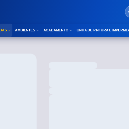
UAS
AMBIENTES
ACABAMENTO
LINHA DE PINTURA E IMPERME
LOCAIS DE USO
Cubas
ld)
⠀Área Interna
Nichos
⠀Área Externa
Vaso sanitário
TEXTURA
Gabinete MDF
⠀⠀Madeira
Gabinetes de vidro
⠀⠀Marmorizado
Duchas/Chuveiros
TAMANHOS
Acessórios para banheiro
⠀⠀27×1,10