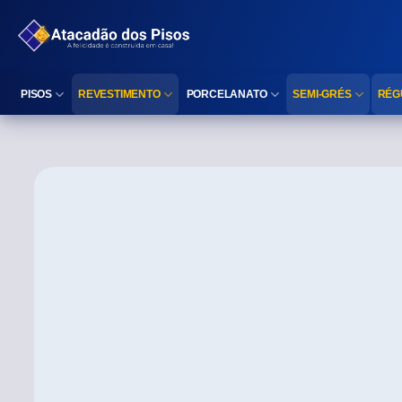
PISOS
REVESTIMENTO
PORCELANATO
SEMI-GRÉS
RÉG
Reta (Retificado)
Listelo
Reta (Retificado)
Reta (Retificado)
Arredondada (Bold)
Rodapé
Arredondada (Bold)
Arredondada (Bo
⠀
Faixa Decorativa
⠀
Área interna
Área interna
Área interna
Área externa
Reta (Retificado)
Área externa
Área externa
Arredondada (Bold)
Brilhante
Polido
Polido