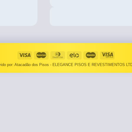
⠀⠀55×1,10
Basculantes
Janelas
pante
LOCAIS DE USO
Portas
⠀Área Interna
🟡 Pintura
⠀Área Externa
Tintas
TEXTURAS
Massa corrida
lvido por: Atacadão dos Pisos - ELEGANCE PISOS E REVESTIMENTOS LTD
⠀⠀Madeira
Impermeabilizantes
⠀⠀Decorado
TAMANHOS
Torneira
⠀⠀27×1,10
Pia/Cuba
⠀⠀55×1,10
Gabinete
🟡 Área de Serviço