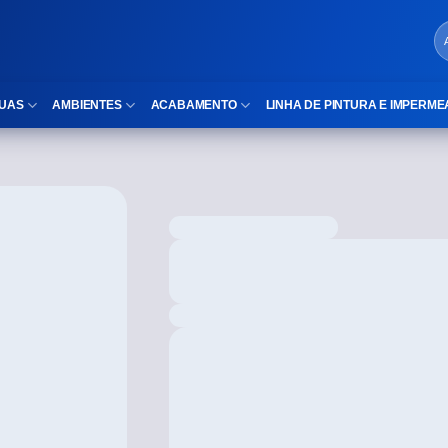
UAS
AMBIENTES
ACABAMENTO
LINHA DE PINTURA E IMPERME
LOCAIS DE USO
Cubas
ld)
⠀Área Interna
Nichos
⠀Área Externa
Vaso sanitário
TEXTURA
Gabinete MDF
⠀⠀Madeira
Gabinetes de vidro
⠀⠀Marmorizado
Duchas/Chuveiros
TAMANHOS
Acessórios para banheiro
⠀⠀27×1,10