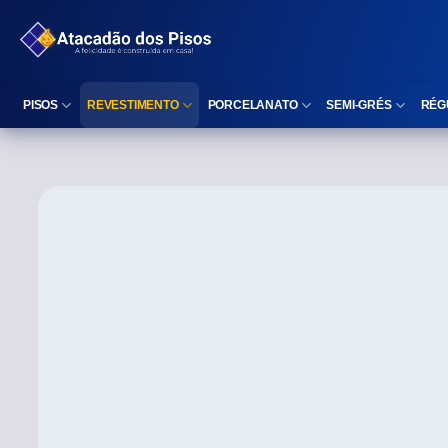
PISOS
REVESTIMENTO
PORCELANATO
SEMI-GRÉS
RÉG
Reta (Retificado)
Listelo
Reta (Retificado)
Reta (Retificado)
Arredondada (Bold)
Rodapé
Arredondada (Bold)
Arredondada (Bo
⠀
Faixa Decorativa
⠀
Área interna
Área interna
Área interna
Área externa
Reta (Retificado)
Área externa
Área externa
Arredondada (Bold)
Brilhante
Polido
Polido