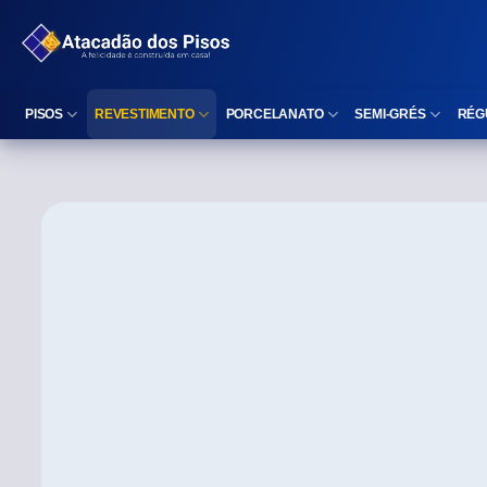
PISOS
REVESTIMENTO
PORCELANATO
SEMI-GRÉS
RÉG
Reta (Retificado)
Listelo
Reta (Retificado)
Reta (Retificado)
Arredondada (Bold)
Rodapé
Arredondada (Bold)
Arredondada (Bo
⠀
Faixa Decorativa
⠀
Área interna
Área interna
Área interna
Área externa
Reta (Retificado)
Área externa
Área externa
Arredondada (Bold)
Brilhante
Polido
Polido