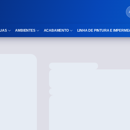
UAS
AMBIENTES
ACABAMENTO
LINHA DE PINTURA E IMPERME
LOCAIS DE USO
Cubas
ld)
⠀Área Interna
Nichos
⠀Área Externa
Vaso sanitário
TEXTURA
Gabinete MDF
⠀⠀Madeira
Gabinetes de vidro
⠀⠀Marmorizado
Duchas/Chuveiros
TAMANHOS
Acessórios para banheiro
⠀⠀27×1,10