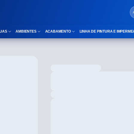
UAS
AMBIENTES
ACABAMENTO
LINHA DE PINTURA E IMPERME
LOCAIS DE USO
Cubas
ld)
⠀Área Interna
Nichos
⠀Área Externa
Vaso sanitário
TEXTURA
Gabinete MDF
⠀⠀Madeira
Gabinetes de vidro
⠀⠀Marmorizado
Duchas/Chuveiros
TAMANHOS
Acessórios para banheiro
⠀⠀27×1,10