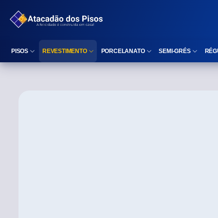
PISOS
REVESTIMENTO
PORCELANATO
SEMI-GRÉS
RÉG
Reta (Retificado)
Listelo
Reta (Retificado)
Reta (Retificado)
Arredondada (Bold)
Rodapé
Arredondada (Bold)
Arredondada (Bo
⠀
Faixa Decorativa
⠀
Área interna
Área interna
Área interna
Área externa
Reta (Retificado)
Área externa
Área externa
Arredondada (Bold)
Brilhante
Polido
Polido