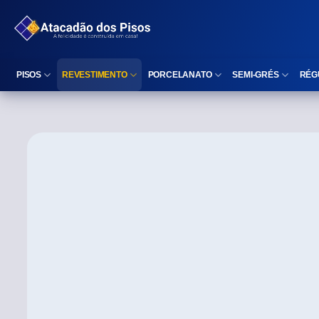
PISOS
REVESTIMENTO
PORCELANATO
SEMI-GRÉS
RÉG
Reta (Retificado)
Listelo
Reta (Retificado)
Reta (Retificado)
Arredondada (Bold)
Rodapé
Arredondada (Bold)
Arredondada (Bo
⠀
Faixa Decorativa
⠀
Área interna
Área interna
Área interna
Área externa
Reta (Retificado)
Área externa
Área externa
Arredondada (Bold)
Brilhante
Polido
Polido