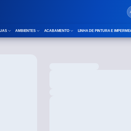
UAS
AMBIENTES
ACABAMENTO
LINHA DE PINTURA E IMPERME
LOCAIS DE USO
Cubas
ld)
⠀Área Interna
Nichos
⠀Área Externa
Vaso sanitário
TEXTURA
Gabinete MDF
⠀⠀Madeira
Gabinetes de vidro
⠀⠀Marmorizado
Duchas/Chuveiros
TAMANHOS
Acessórios para banheiro
⠀⠀27×1,10