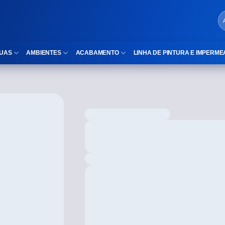
UAS
AMBIENTES
ACABAMENTO
LINHA DE PINTURA E IMPERME
LOCAIS DE USO
Cubas
ld)
⠀Área Interna
Nichos
⠀Área Externa
Vaso sanitário
TEXTURA
Gabinete MDF
⠀⠀Madeira
Gabinetes de vidro
⠀⠀Marmorizado
Duchas/Chuveiros
TAMANHOS
Acessórios para banheiro
⠀⠀27×1,10