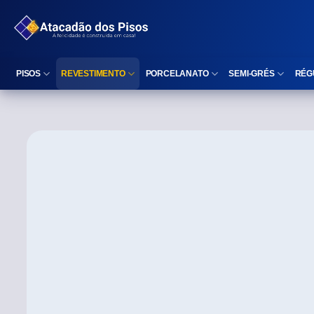
PISOS
REVESTIMENTO
PORCELANATO
SEMI-GRÉS
RÉG
Reta (Retificado)
Listelo
Reta (Retificado)
Reta (Retificado)
Arredondada (Bold)
Rodapé
Arredondada (Bold)
Arredondada (Bo
⠀
Faixa Decorativa
⠀
Área interna
Área interna
Área interna
Área externa
Reta (Retificado)
Área externa
Área externa
Arredondada (Bold)
Brilhante
Polido
Polido