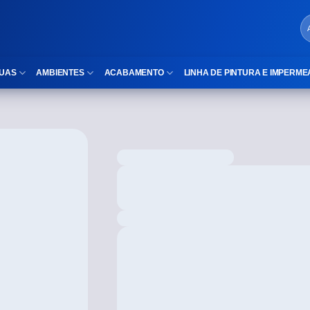
UAS
AMBIENTES
ACABAMENTO
LINHA DE PINTURA E IMPERME
LOCAIS DE USO
Cubas
ld)
⠀Área Interna
Nichos
⠀Área Externa
Vaso sanitário
TEXTURA
Gabinete MDF
⠀⠀Madeira
Gabinetes de vidro
⠀⠀Marmorizado
Duchas/Chuveiros
TAMANHOS
Acessórios para banheiro
⠀⠀27×1,10