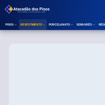
PISOS
REVESTIMENTO
PORCELANATO
SEMI-GRÉS
RÉG
Reta (Retificado)
Listelo
Reta (Retificado)
Reta (Retificado)
Arredondada (Bold)
Rodapé
Arredondada (Bold)
Arredondada (Bo
⠀
Faixa Decorativa
⠀
Área interna
Área interna
Área interna
Área externa
Reta (Retificado)
Área externa
Área externa
Arredondada (Bold)
Brilhante
Polido
Polido