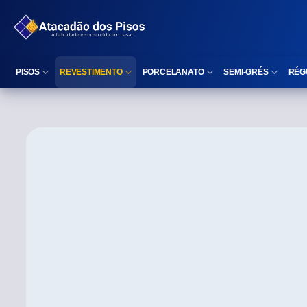
PISOS
REVESTIMENTO
PORCELANATO
SEMI-GRÉS
RÉG
Reta (Retificado)
Listelo
Reta (Retificado)
Reta (Retificado)
Arredondada (Bold)
Rodapé
Arredondada (Bold)
Arredondada (Bo
⠀
Faixa Decorativa
⠀
Área interna
Área interna
Área interna
Área externa
Reta (Retificado)
Área externa
Área externa
Arredondada (Bold)
Brilhante
Polido
Polido