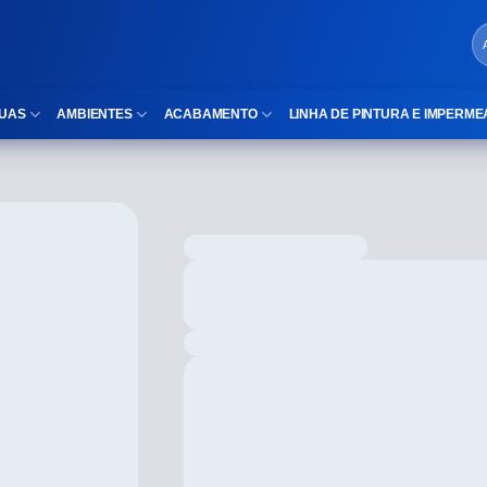
UAS
AMBIENTES
ACABAMENTO
LINHA DE PINTURA E IMPERME
LOCAIS DE USO
Cubas
ld)
⠀Área Interna
Nichos
⠀Área Externa
Vaso sanitário
TEXTURA
Gabinete MDF
⠀⠀Madeira
Gabinetes de vidro
⠀⠀Marmorizado
Duchas/Chuveiros
TAMANHOS
Acessórios para banheiro
⠀⠀27×1,10