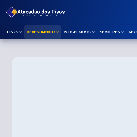
PISOS
REVESTIMENTO
PORCELANATO
SEMI-GRÉS
RÉG
Reta (Retificado)
Listelo
Reta (Retificado)
Reta (Retificado)
Arredondada (Bold)
Rodapé
Arredondada (Bold)
Arredondada (Bo
⠀
Faixa Decorativa
⠀
Área interna
Área interna
Área interna
Área externa
Reta (Retificado)
Área externa
Área externa
Arredondada (Bold)
Brilhante
Polido
Polido