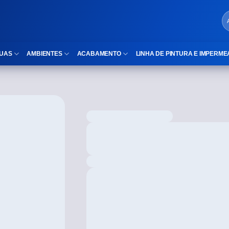
UAS
AMBIENTES
ACABAMENTO
LINHA DE PINTURA E IMPERME
LOCAIS DE USO
Cubas
ld)
⠀Área Interna
Nichos
⠀Área Externa
Vaso sanitário
TEXTURA
Gabinete MDF
⠀⠀Madeira
Gabinetes de vidro
⠀⠀Marmorizado
Duchas/Chuveiros
TAMANHOS
Acessórios para banheiro
⠀⠀27×1,10