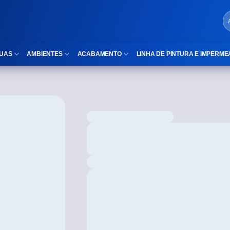
UAS
AMBIENTES
ACABAMENTO
LINHA DE PINTURA E IMPERME
LOCAIS DE USO
Cubas
ld)
⠀Área Interna
Nichos
⠀Área Externa
Vaso sanitário
TEXTURA
Gabinete MDF
⠀⠀Madeira
Gabinetes de vidro
⠀⠀Marmorizado
Duchas/Chuveiros
TAMANHOS
Acessórios para banheiro
⠀⠀27×1,10