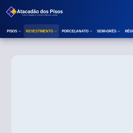
PISOS
REVESTIMENTO
PORCELANATO
SEMI-GRÉS
RÉG
Reta (Retificado)
Listelo
Reta (Retificado)
Reta (Retificado)
Arredondada (Bold)
Rodapé
Arredondada (Bold)
Arredondada (Bo
⠀
Faixa Decorativa
⠀
Área interna
Área interna
Área interna
Área externa
Reta (Retificado)
Área externa
Área externa
Arredondada (Bold)
Brilhante
Polido
Polido