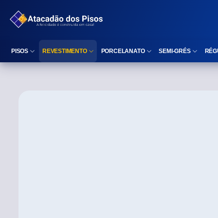
PISOS
REVESTIMENTO
PORCELANATO
SEMI-GRÉS
RÉG
Reta (Retificado)
Listelo
Reta (Retificado)
Reta (Retificado)
Arredondada (Bold)
Rodapé
Arredondada (Bold)
Arredondada (Bo
⠀
Faixa Decorativa
⠀
Área interna
Área interna
Área interna
Área externa
Reta (Retificado)
Área externa
Área externa
Arredondada (Bold)
Brilhante
Polido
Polido