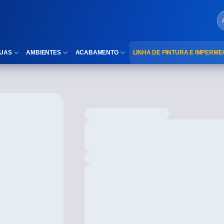
UAS
AMBIENTES
ACABAMENTO
LINHA DE PINTURA E IMPERME
LOCAIS DE USO
Cubas
ld)
⠀Área Interna
Nichos
⠀Área Externa
Vaso sanitário
TEXTURA
Gabinete MDF
⠀⠀Madeira
Gabinetes de vidro
⠀⠀Marmorizado
Duchas/Chuveiros
TAMANHOS
Acessórios para banheiro
⠀⠀27×1,10