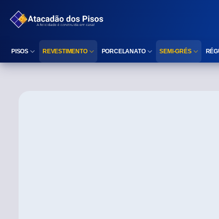
PISOS
REVESTIMENTO
PORCELANATO
SEMI-GRÉS
RÉG
Reta (Retificado)
Listelo
Reta (Retificado)
Reta (Retificado)
Arredondada (Bold)
Rodapé
Arredondada (Bold)
Arredondada (Bo
⠀
Faixa Decorativa
⠀
Área interna
Área interna
Área interna
Área externa
Reta (Retificado)
Área externa
Área externa
Arredondada (Bold)
Brilhante
Polido
Polido