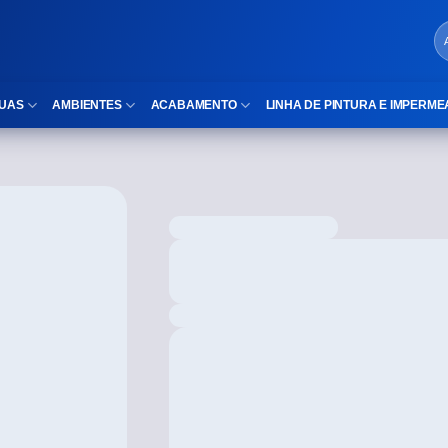
UAS
AMBIENTES
ACABAMENTO
LINHA DE PINTURA E IMPERME
LOCAIS DE USO
Cubas
ld)
⠀Área Interna
Nichos
⠀Área Externa
Vaso sanitário
TEXTURA
Gabinete MDF
⠀⠀Madeira
Gabinetes de vidro
⠀⠀Marmorizado
Duchas/Chuveiros
TAMANHOS
Acessórios para banheiro
⠀⠀27×1,10