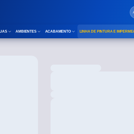
UAS
AMBIENTES
ACABAMENTO
LINHA DE PINTURA E IMPERME
LOCAIS DE USO
Cubas
ld)
⠀Área Interna
Nichos
⠀Área Externa
Vaso sanitário
TEXTURA
Gabinete MDF
⠀⠀Madeira
Gabinetes de vidro
⠀⠀Marmorizado
Duchas/Chuveiros
TAMANHOS
Acessórios para banheiro
⠀⠀27×1,10