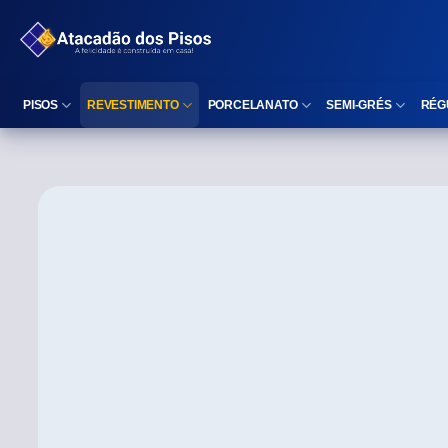
PISOS
REVESTIMENTO
PORCELANATO
SEMI-GRÉS
RÉG
Reta (Retificado)
Listelo
Reta (Retificado)
Reta (Retificado)
Arredondada (Bold)
Rodapé
Arredondada (Bold)
Arredondada (Bo
⠀
Faixa Decorativa
⠀
Área interna
Área interna
Área interna
Área externa
Reta (Retificado)
Área externa
Área externa
Arredondada (Bold)
Brilhante
Polido
Polido