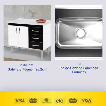
original
atual
era:
é:
R$439,99.
R$399,99.
PIA
GABINETE
Pia de Cozinha Laminada
Gabinete Tóquio | 95,2cm
Forminox