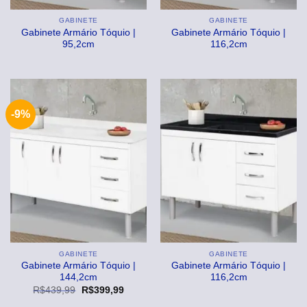
GABINETE
GABINETE
Gabinete Armário Tóquio |
Gabinete Armário Tóquio |
95,2cm
116,2cm
-9%
GABINETE
GABINETE
Gabinete Armário Tóquio |
Gabinete Armário Tóquio |
144,2cm
116,2cm
O
O
R$
439,99
R$
399,99
preço
preço