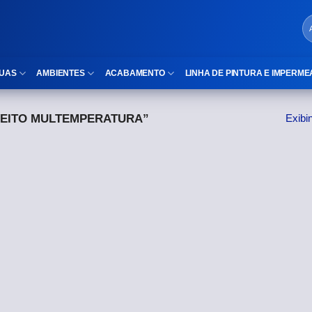
UAS
AMBIENTES
ACABAMENTO
LINHA DE PINTURA E IMPERME
EITO MULTEMPERATURA”
Exibi
LOCAIS DE USO
Cubas
ld)
⠀Área Interna
Nichos
⠀Área Externa
Vaso sanitário
TEXTURA
Gabinete MDF
⠀⠀Madeira
Gabinetes de vidro
⠀⠀Marmorizado
Duchas/Chuveiros
TAMANHOS
Acessórios para banheiro
⠀⠀27×1,10