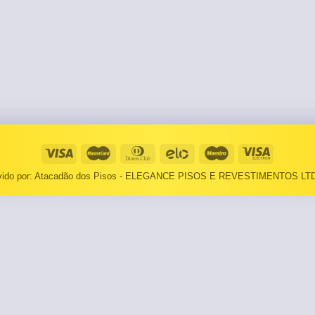
⠀⠀55×1,10
Basculantes
Janelas
pante
LOCAIS DE USO
Portas
⠀Área Interna
🟡 Pintura
⠀Área Externa
Tintas
TEXTURAS
Massa corrida
⠀⠀Madeira
Impermeabilizantes
lvido por: Atacadão dos Pisos - ELEGANCE PISOS E REVESTIMENTOS LTD
⠀⠀Decorado
TAMANHOS
Torneira
⠀⠀27×1,10
Pia/Cuba
⠀⠀55×1,10
Gabinete
🟡 Área de Serviço