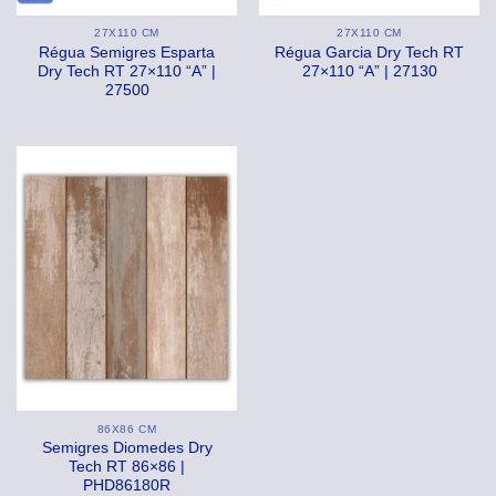
27X110 CM
27X110 CM
Régua Semigres Esparta
Régua Garcia Dry Tech RT
Dry Tech RT 27×110 “A” |
27×110 “A” | 27130
27500
86X86 CM
Semigres Diomedes Dry
Tech RT 86×86 |
PHD86180R