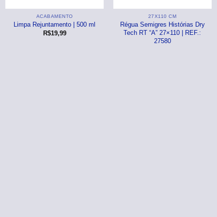
⠀⠀55×1,10
ACABAMENTO
27X110 CM
Basculantes
Limpa Rejuntamento | 500 ml
Régua Semigres Histórias Dry
Tech RT “A” 27×110 | REF.:
R$
19,99
Janelas
pante
27580
LOCAIS DE USO
Portas
⠀Área Interna
🟡 Pintura
⠀Área Externa
Tintas
TEXTURAS
Massa corrida
⠀⠀Madeira
Impermeabilizantes
⠀⠀Decorado
TAMANHOS
Torneira
⠀⠀27×1,10
Pia/Cuba
⠀⠀55×1,10
Gabinete
🟡 Área de Serviço