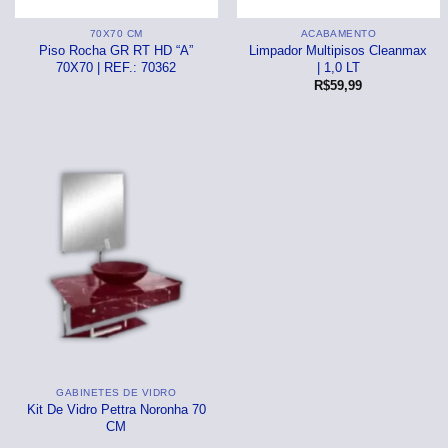
Acetinado
Área Interna
Brilhante
Acetinado
70X70 CM
ACABAMENTO
Granilhado
Área externa
Acetinado
Granilhado
Piso Rocha GR RT HD “A”
Limpador Multipisos Cleanmax
70X70 | REF.: 70362
| 1,0 LT
MRE – Antiderrapante
Piscinas e Fachadas
Granilhado
MRE – Antiderra
R$
59,99
Polido
Relevo | 3D
⠀
MRE – Antiderrapante
Filetado
HD
⠀
HD
Brilhante
Pedra
Pedra
Pastilhas
HD
Cimento
Cimento
Acetinado
Mármore
Madeira
Madeira
Relevo | 3D
Madeira
Mármore
Mármore
Cimento
Decorado
Decorado
Madeira
GABINETES DE VIDRO
Cinza
Mármore
Bege
Kit De Vidro Pettra Noronha 70
CM
Bege
Tijolinho
Bege
Preto / Escuro