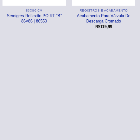
86X86 CM
REGISTROS E ACABAMENTO
Semigres Reflexão PO RT “B”
Acabamento Para Válvula De
86×86 | 86550
Descarga Cromado
R$
119,99