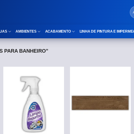
UAS
AMBIENTES
ACABAMENTO
LINHA DE PINTURA E IMPERME
S PARA BANHEIRO”
LOCAIS DE USO
Cubas
ld)
⠀Área Interna
Nichos
⠀Área Externa
Vaso sanitário
TEXTURA
Gabinete MDF
⠀⠀Madeira
Gabinetes de vidro
⠀⠀Marmorizado
Duchas/Chuveiros
TAMANHOS
Acessórios para banheiro
⠀⠀27×1,10