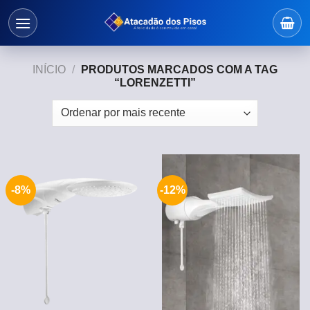
Skip
to
content
INÍCIO
/
PRODUTOS MARCADOS COM A TAG
“LORENZETTI”
-8%
-12%