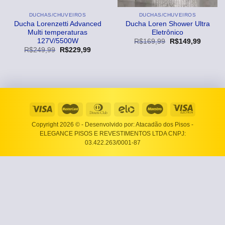
DUCHAS/CHUVEIROS
DUCHAS/CHUVEIROS
Ducha Lorenzetti Advanced
Ducha Loren Shower Ultra
Multi temperaturas
Eletrônico
127V/5500W
O
O
R$
169,99
R$
149,99
preço
preço
O
O
R$
249,99
R$
229,99
original
atual
preço
preço
era:
é:
original
atual
R$169,99.
R$149,
era:
é:
R$249,99.
R$229,99.
Copyright 2026 ©
- Desenvolvido por: Atacadão dos Pisos -
ELEGANCE PISOS E REVESTIMENTOS LTDA CNPJ:
03.422.263/0001-87