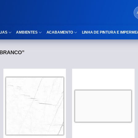
UAS
AMBIENTES
ACABAMENTO
LINHA DE PINTURA E IMPERME
 BRANCO”
LOCAIS DE USO
Cubas
ld)
⠀Área Interna
Nichos
⠀Área Externa
Vaso sanitário
TEXTURA
Gabinete MDF
⠀⠀Madeira
Gabinetes de vidro
⠀⠀Marmorizado
Duchas/Chuveiros
TAMANHOS
Acessórios para banheiro
⠀⠀27×1,10