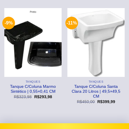
original
atual
original
atual
era:
é:
era:
é:
R$599,99.
R$579,99.
R$899,99.
R$829,
-9%
-11%
TANQUES
TANQUES
Tanque C/Coluna Marmo
Tanque C/Coluna Santa
Sintético | 0,55×0,41 CM
Clara 20 Litros | 49,5×49,5
CM
O
O
R$
323,98
R$
293,98
preço
preço
O
O
R$
450,00
R$
399,99
original
atual
preço
preço
era:
é:
original
atual
R$323,98.
R$293,98.
era:
é:
R$450,00.
R$399,