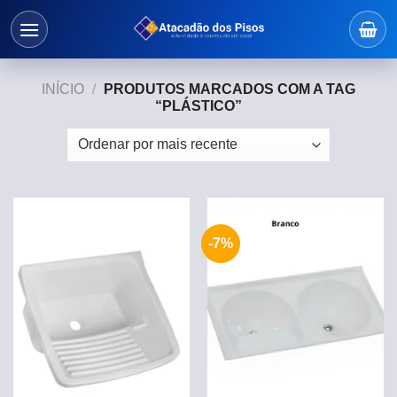
Skip
to
content
INÍCIO
/
PRODUTOS MARCADOS COM A TAG
“PLÁSTICO”
-7%