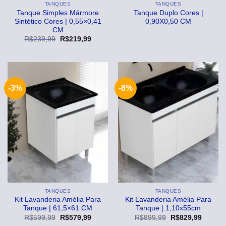
TANQUES
TANQUES
Tanque Simples Mármore
Tanque Duplo Cores |
Sintético Cores | 0,55×0,41
0,90X0,50 CM
CM
O
O
R$
239,99
R$
219,99
preço
preço
original
atual
era:
é:
R$239,99.
R$219,99.
-3%
-8%
TANQUES
TANQUES
Kit Lavanderia Amélia Para
Kit Lavanderia Amélia Para
Tanque | 61,5×61 CM
Tanque | 1,10x55cm
O
O
O
O
R$
599,99
R$
579,99
R$
899,99
R$
829,99
preço
preço
preço
preço