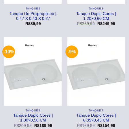
TANQUES
TANQUES
Tanque De Polipropileno |
Tanque Duplo Cores |
0,47 X 0,43 X 0,27
1,20×0,60 CM
O
O
R$
89,99
R$
269,99
R$
249,99
preço
preço
original
atual
era:
é:
R$269,99.
R$249,
-10%
-9%
TANQUES
TANQUES
Tanque Duplo Cores |
Tanque Duplo Cores |
1,00×0,50 CM
0,85×0,45 CM
O
O
O
O
R$
209,99
R$
189,99
R$
169,99
R$
154,99