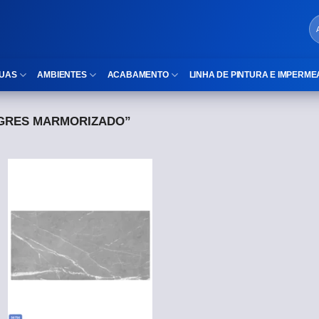
UAS
AMBIENTES
ACABAMENTO
LINHA DE PINTURA E IMPERME
GRES MARMORIZADO”
LOCAIS DE USO
Cubas
ld)
⠀Área Interna
Nichos
⠀Área Externa
Vaso sanitário
TEXTURA
Gabinete MDF
⠀⠀Madeira
Gabinetes de vidro
⠀⠀Marmorizado
Duchas/Chuveiros
TAMANHOS
Acessórios para banheiro
⠀⠀27×1,10