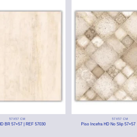
57X57 CM
57X57 CM
HD BR 57×57 | REF 57030
Piso Incefra HD No Slip 57×57