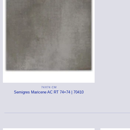
74X74 CM
Semigres Maricene AC RT 74×74 | 70410