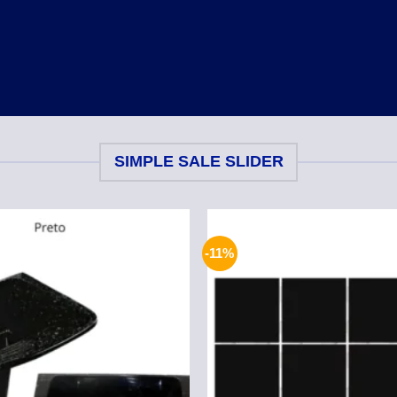
⠀⠀55×1,10
Basculantes
Janelas
pante
LOCAIS DE USO
Portas
⠀Área Interna
🟡 Pintura
⠀Área Externa
Tintas
SIMPLE SALE SLIDER
TEXTURAS
Massa corrida
⠀⠀Madeira
Impermeabilizantes
⠀⠀Decorado
-11%
TAMANHOS
Torneira
⠀⠀27×1,10
Pia/Cuba
⠀⠀55×1,10
Gabinete
🟡 Área de Serviço