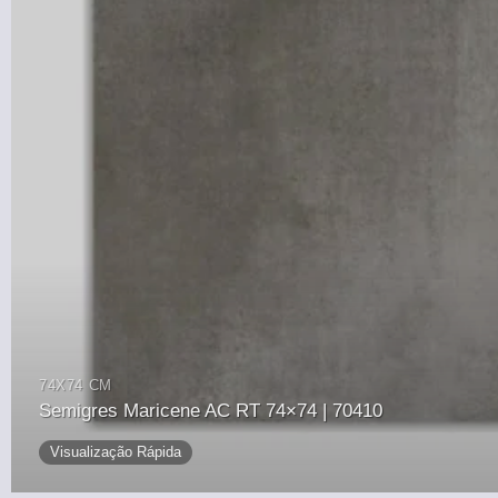
74X74 CM
Semigres Maricene AC RT 74×74 | 70410
Visualização Rápida