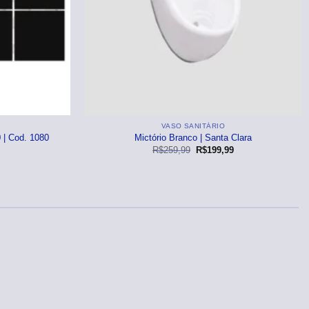
VASO SANITÁRIO
 | Cod. 1080
Mictório Branco | Santa Clara
O
O
O
R$
259,99
R$
199,99
preço
preço
preço
atual
original
atual
é:
era:
é:
R$79,99.
R$259,99.
R$199,99.