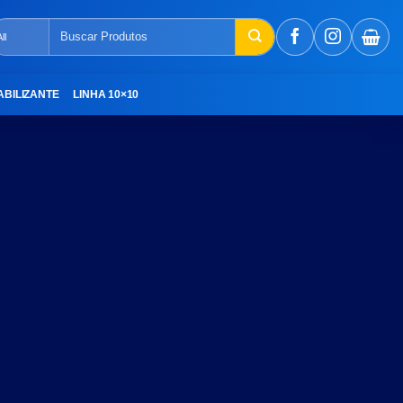
Pesquisar
por:
ABILIZANTE
LINHA 10×10
T
 Rows, Grid and Masonry
ed items or latest. You