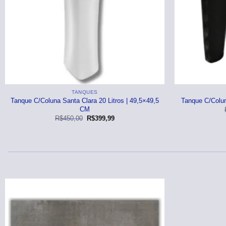
Branco
Decorado
Cinza
Cinza
⠀
Branco
Branco
Preto / Escuro
Colorido
Bege
Branco
Colorido
TANQUES
Tanque C/Coluna Santa Clara 20 Litros | 49,5×49,5
Tanque C/Colun
CM
O
O
R$
450,00
R$
399,99
preço
preço
original
atual
era:
é:
R$450,00.
R$399,99.