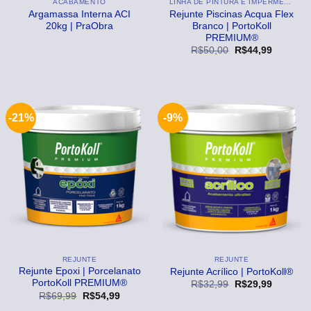
ACABAMENTO
LINHA DE PINTURA E IMPERMEABILIZANTE
Argamassa Interna ACI
Rejunte Piscinas Acqua Flex
20kg | PraObra
Branco | PortoKoll
PREMIUM®
O
O
R$
50,00
R$
44,99
preço
preço
original
atual
era:
é:
R$50,00.
R$44,99
-21%
-9%
REJUNTE
REJUNTE
Rejunte Epoxi | Porcelanato
Rejunte Acrílico | PortoKoll®
PortoKoll PREMIUM®
O
O
R$
32,99
R$
29,99
preço
preço
O
O
R$
69,99
R$
54,99
original
atual
preço
preço
era:
é: