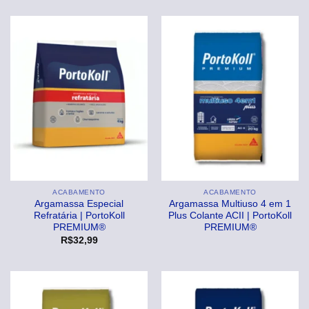
original
atual
R$32,99.
R$29,99
era:
é:
R$69,99.
R$54,99.
ACABAMENTO
ACABAMENTO
Argamassa Especial
Argamassa Multiuso 4 em 1
Refratária | PortoKoll
Plus Colante ACII | PortoKoll
PREMIUM®
PREMIUM®
R$
32,99