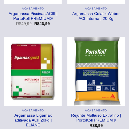
ACABAMENTO
ACABAMENTO
Argamassa Piscinas ACIII |
Argamassa Colafix Weber
PortoKoll PREMIUM®
ACI Interna | 20 Kg
O
O
R$
49,99
R$
46,99
preço
preço
original
atual
era:
é:
R$49,99.
R$46,99.
ACABAMENTO
ACABAMENTO
Argamassa Ligamax
Rejunte Multiuso Extrafino |
aditivada ACII 20kg |
PortoKoll PREMIUM®
ELIANE
R$
8,99