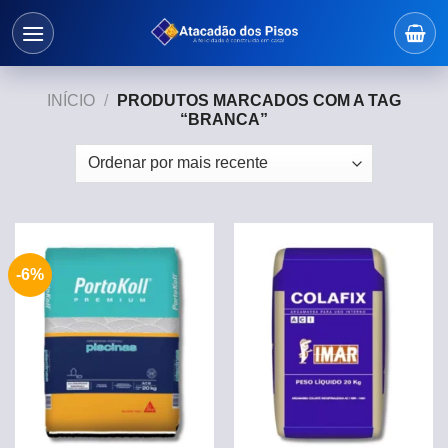
Skip
to
content
INÍCIO
/
PRODUTOS MARCADOS COM A TAG
“BRANCA”
-6%