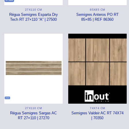
Acetinado
Área Interna
Brilhante
Acetinado
27X110 CM
85X85 CM
Granilhado
Área externa
Acetinado
Granilhado
Régua Semigres Esparta Dry
Semigres Anteros PO RT
Tech RT 27×110 “A” | 27500
85×85 | REF 86360
MRE – Antiderrapante
Piscinas e Fachadas
Granilhado
MRE – Antiderra
Polido
Relevo | 3D
⠀
MRE – Antiderrapante
Filetado
HD
⠀
HD
Brilhante
Pedra
Pedra
Pastilhas
HD
Cimento
Cimento
Acetinado
Mármore
Madeira
Madeira
Relevo | 3D
Madeira
Mármore
Mármore
Cimento
Decorado
Decorado
Madeira
27X110 CM
74X74 CM
Régua Semigres Sargas AC
Semigres Valdeir AC RT 74X74
Cinza
Mármore
Bege
RT 27×110 | 27270
| 70350
Bege
Tijolinho
Bege
Preto / Escuro