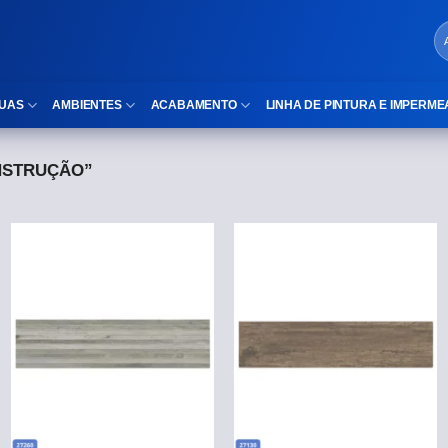
UAS
AMBIENTES
ACABAMENTO
LINHA DE PINTURA E IMPERME
NSTRUÇÃO”
LOCAIS DE USO
Cubas
ld)
⠀Área Interna
Nichos
⠀Área Externa
Vaso sanitário
TEXTURA
Gabinete MDF
⠀⠀Madeira
Gabinetes de vidro
⠀⠀Marmorizado
Duchas/Chuveiros
TAMANHOS
Acessórios para banheiro
⠀⠀27×1,10