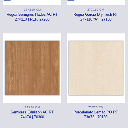
⠀⠀55×1,10
27X110 CM
27X110 CM
Basculantes
Régua Semigres Hades AC RT
Régua Garcia Dry Tech RT
27×110 | REF. 27260
27×110 “A” | 27130
Janelas
pante
LOCAIS DE USO
Portas
⠀Área Interna
🟡 Pintura
⠀Área Externa
Tintas
TEXTURAS
Massa corrida
⠀⠀Madeira
Impermeabilizantes
⠀⠀Decorado
TAMANHOS
Torneira
⠀⠀27×1,10
Pia/Cuba
74X74 CM
73X73 CM
⠀⠀55×1,10
Semigres Ednilson AC RT
Porcelanato Lemão PO RT
Gabinete
74×74 | 70360
73×73 | 70150
🟡 Área de Serviço