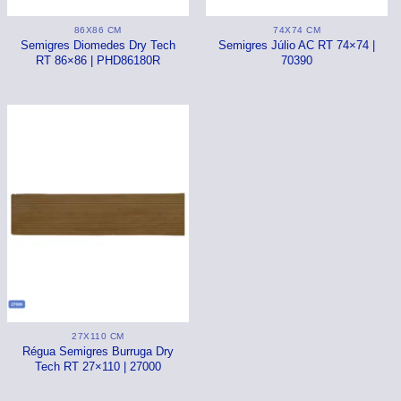
86X86 CM
74X74 CM
Semigres Diomedes Dry Tech
Semigres Júlio AC RT 74×74 |
RT 86×86 | PHD86180R
70390
27X110 CM
Régua Semigres Burruga Dry
Tech RT 27×110 | 27000