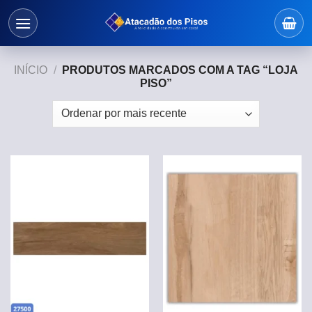
Skip
to
content
INÍCIO
/
PRODUTOS MARCADOS COM A TAG “LOJA
PISO”