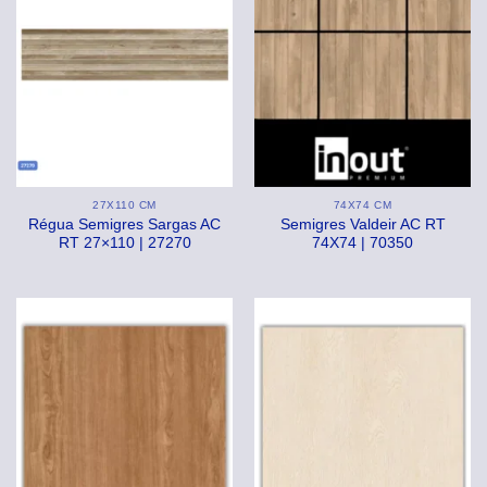
27X110 CM
74X74 CM
Régua Semigres Sargas AC
Semigres Valdeir AC RT
RT 27×110 | 27270
74X74 | 70350