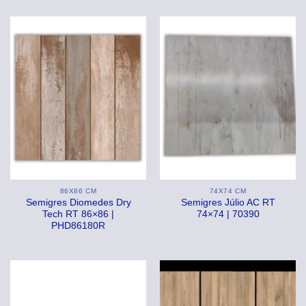
86X86 CM
74X74 CM
Semigres Diomedes Dry
Semigres Júlio AC RT
Tech RT 86×86 |
74×74 | 70390
PHD86180R