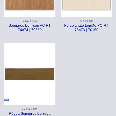
74X74 CM
73X73 CM
Semigres Ednilson AC RT
Porcelanato Lemão PO RT
74×74 | 70360
73×73 | 70150
27X110 CM
Régua Semigres Burruga