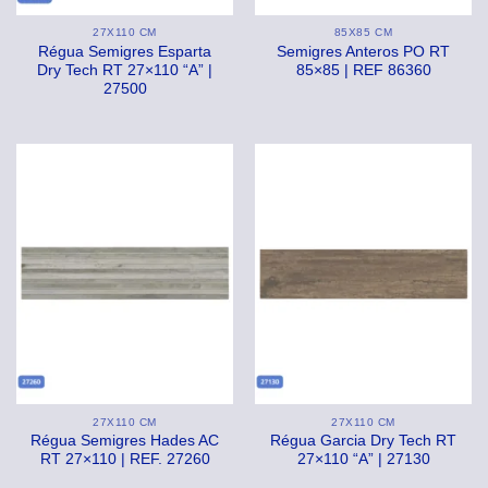
27X110 CM
85X85 CM
Régua Semigres Esparta
Semigres Anteros PO RT
Dry Tech RT 27×110 “A” |
85×85 | REF 86360
27500
27X110 CM
27X110 CM
Régua Semigres Hades AC
Régua Garcia Dry Tech RT
RT 27×110 | REF. 27260
27×110 “A” | 27130