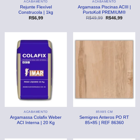
ACABAMENTO
ACABAMENTO
Rejunte Flexível
Argamassa Piscinas ACIII |
Construcola | 1kg
PortoKoll PREMIUM®
O
O
R$
6,99
R$
49,99
R$
46,99
preço
preço
original
atual
era:
é:
R$49,99.
R$46,99
ACABAMENTO
85X85 CM
Argamassa Colafix Weber
Semigres Anteros PO RT
ACI Interna | 20 Kg
85×85 | REF 86360