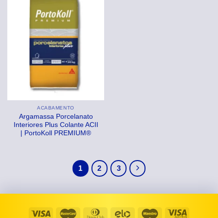
ACABAMENTO
Argamassa Porcelanato
Interiores Plus Colante ACII
| PortoKoll PREMIUM®
1
2
3