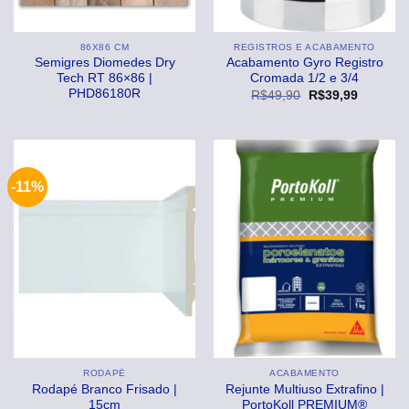
86X86 CM
REGISTROS E ACABAMENTO
Semigres Diomedes Dry
Acabamento Gyro Registro
Tech RT 86×86 |
Cromada 1/2 e 3/4
PHD86180R
O
O
R$
49,90
R$
39,99
preço
preço
original
atual
era:
é:
R$49,90.
R$39,99
-11%
RODAPÉ
ACABAMENTO
Rodapé Branco Frisado |
Rejunte Multiuso Extrafino |
15cm
PortoKoll PREMIUM®