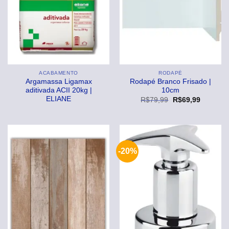
ACABAMENTO
RODAPÉ
Argamassa Ligamax
Rodapé Branco Frisado |
aditivada ACII 20kg |
10cm
ELIANE
O
O
R$
79,99
R$
69,99
preço
preço
original
atual
era:
é:
R$79,99.
R$69,99
-20%