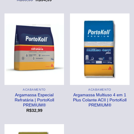
original
atual
preço
preço
era:
é:
original
atual
R$32,99.
R$29,99
era:
é:
R$69,99.
R$54,99.
ACABAMENTO
ACABAMENTO
Argamassa Especial
Argamassa Multiuso 4 em 1
Refratária | PortoKoll
Plus Colante ACII | PortoKoll
PREMIUM®
PREMIUM®
R$
32,99