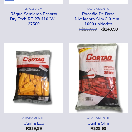
27X110 CM
ACABAMENTO
Régua Semigres Esparta
Pacotão De Base
Dry Tech RT 27×110 “A” |
Niveladora Slim 2,0 mm |
27500
1000 unidades
O
O
R$
199,90
R$
149,90
preço
preço
original
atual
era:
é:
R$199,90.
R$149,
ACABAMENTO
ACABAMENTO
Cunha Eco
Cunha Slim
R$
39,99
R$
29,99