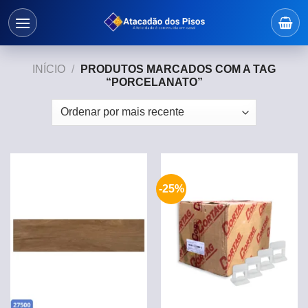
Skip
to
content
INÍCIO
/
PRODUTOS MARCADOS COM A TAG
“PORCELANATO”
-25%