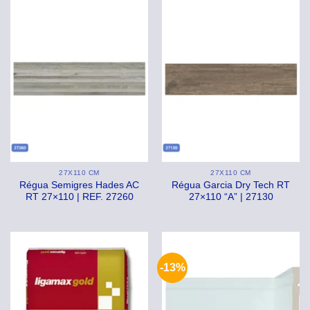
27X110 CM
27X110 CM
Régua Semigres Hades AC
Régua Garcia Dry Tech RT
RT 27×110 | REF. 27260
27×110 “A” | 27130
-13%