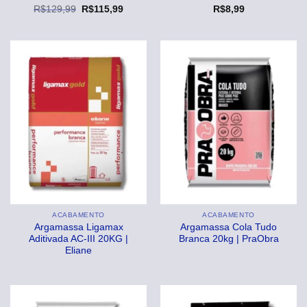
O
O
R$
129,99
R$
115,99
R$
8,99
preço
preço
original
atual
era:
é:
R$129,99.
R$115,99.
ACABAMENTO
ACABAMENTO
Argamassa Ligamax
Argamassa Cola Tudo
Aditivada AC-III 20KG |
Branca 20kg | PraObra
Eliane