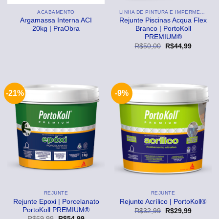
ACABAMENTO
LINHA DE PINTURA E IMPERMEABILIZANTE
Argamassa Interna ACI
Rejunte Piscinas Acqua Flex
20kg | PraObra
Branco | PortoKoll
PREMIUM®
O
O
R$
50,00
R$
44,99
preço
preço
original
atual
era:
é:
R$50,00.
R$44,99
-21%
-9%
REJUNTE
REJUNTE
Rejunte Epoxi | Porcelanato
Rejunte Acrílico | PortoKoll®
PortoKoll PREMIUM®
O
O
R$
32,99
R$
29,99
preço
preço
O
O
R$
69,99
R$
54,99