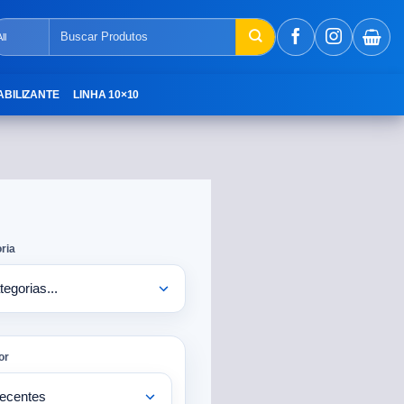
ABILIZANTE
LINHA 10×10
ria
or