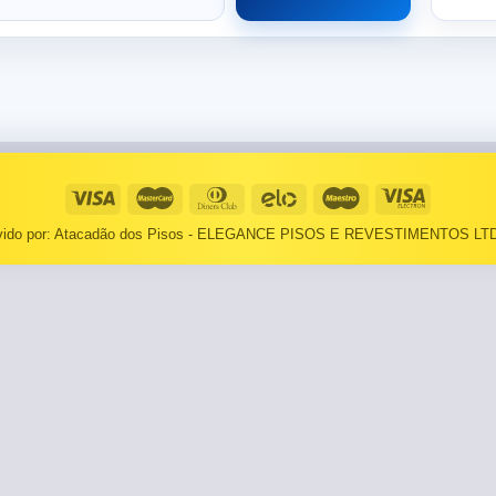
⠀⠀55×1,10
Basculantes
Janelas
pante
LOCAIS DE USO
Portas
⠀Área Interna
🟡 Pintura
⠀Área Externa
Tintas
lvido por: Atacadão dos Pisos - ELEGANCE PISOS E REVESTIMENTOS LTD
TEXTURAS
Massa corrida
⠀⠀Madeira
Impermeabilizantes
⠀⠀Decorado
TAMANHOS
Torneira
⠀⠀27×1,10
Pia/Cuba
⠀⠀55×1,10
Gabinete
🟡 Área de Serviço