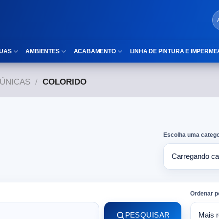
UAS
AMBIENTES
ACABAMENTO
LINHA DE PINTURA E IMPERME
ÚNICAS
/
COLORIDO
LOCAIS DE USO
Cubas
ld)
⠀Área Interna
Nichos
⠀Área Externa
Vaso sanitário
Escolha uma catego
TEXTURA
Gabinete MDF
⠀⠀Madeira
Gabinetes de vidro
⠀⠀Marmorizado
Duchas/Chuveiros
Ordenar p
TAMANHOS
Acessórios para banheiro
PESQUISAR
⠀⠀27×1,10