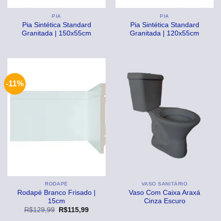
PIA
PIA
Pia Sintética Standard
Pia Sintética Standard
Granitada | 150x55cm
Granitada | 120x55cm
-11%
RODAPÉ
VASO SANITÁRIO
Rodapé Branco Frisado |
Vaso Com Caixa Araxá
15cm
Cinza Escuro
O
O
R$
129,99
R$
115,99
preço
preço