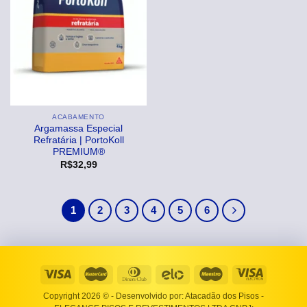
ACABAMENTO
Argamassa Especial
Refratária | PortoKoll
PREMIUM®
R$
32,99
1
2
3
4
5
6
Copyright 2026 ©
- Desenvolvido por: Atacadão dos Pisos -