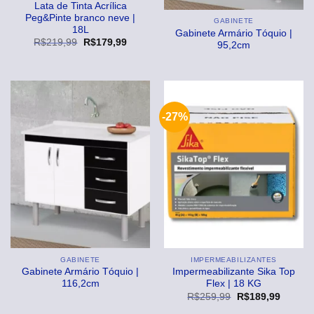
Lata de Tinta Acrílica
Peg&Pinte branco neve |
GABINETE
18L
Gabinete Armário Tóquio |
O
O
R$
219,99
R$
179,99
95,2cm
preço
preço
original
atual
era:
é:
R$219,99.
R$179,99.
-27%
GABINETE
IMPERMEABILIZANTES
Gabinete Armário Tóquio |
Impermeabilizante Sika Top
116,2cm
Flex | 18 KG
O
O
R$
259,99
R$
189,99
preço
preço