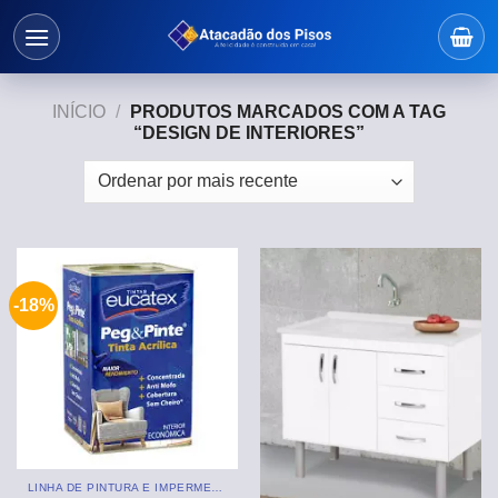
Skip
to
content
INÍCIO
/
PRODUTOS MARCADOS COM A TAG
“DESIGN DE INTERIORES”
-18%
LINHA DE PINTURA E IMPERMEABILIZANTE