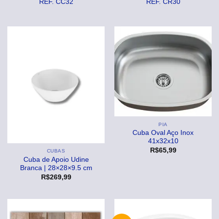
REF. CC32
REF. CR30
PIA
Cuba Oval Aço Inox
41x32x10
R$
65,99
CUBAS
Cuba de Apoio Udine
Branca | 28×28×9.5 cm
R$
269,99