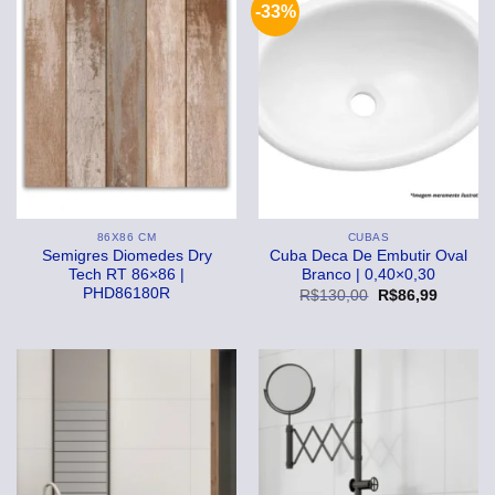
-33%
86X86 CM
CUBAS
Semigres Diomedes Dry
Cuba Deca De Embutir Oval
Tech RT 86×86 |
Branco | 0,40×0,30
PHD86180R
O
O
R$
130,00
R$
86,99
preço
preço
original
atual
era:
é:
R$130,00.
R$86,99