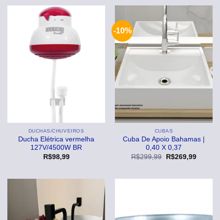
era:
é:
R$189,99.
R$169,
-10%
DUCHAS/CHUVEIROS
CUBAS
Ducha Elétrica vermelha
Cuba De Apoio Bahamas |
127V/4500W BR
0,40 X 0,37
O
O
R$
98,99
R$
299,99
R$
269,99
preço
preço
original
atual
era:
é:
R$299,99.
R$269,