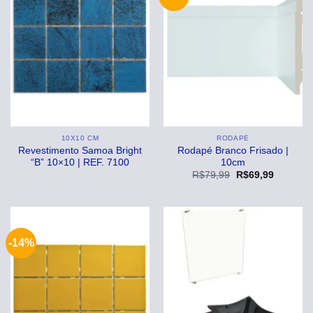
10X10 CM
RODAPÉ
Revestimento Samoa Bright
Rodapé Branco Frisado |
“B” 10×10 | REF. 7100
10cm
O
O
R$
79,99
R$
69,99
preço
preço
original
atual
era:
é:
R$79,99.
R$69,99
-14%