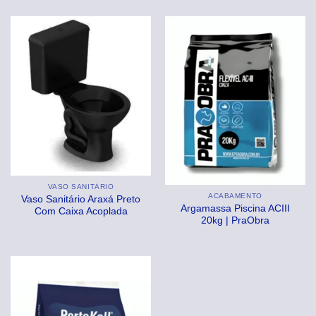
original
atual
era:
é:
R$129,99.
R$115,99.
VASO SANITÁRIO
ACABAMENTO
Vaso Sanitário Araxá Preto
Argamassa Piscina ACIII
Com Caixa Acoplada
20kg | PraObra