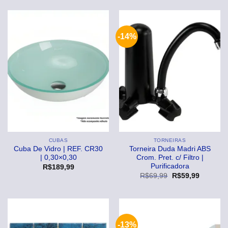
original
atual
era:
é:
R$259,99.
R$189,
-14%
CUBAS
TORNEIRAS
Cuba De Vidro | REF. CR30
Torneira Duda Madri ABS
| 0,30×0,30
Crom. Pret. c/ Filtro |
Purificadora
R$
189,99
O
O
R$
69,99
R$
59,99
preço
preço
original
atual
era:
é:
R$69,99.
R$59,99
-13%