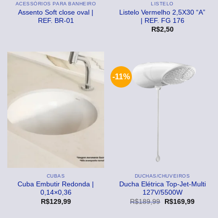
ACESSÓRIOS PARA BANHEIRO
LISTELO
Assento Soft close oval |
Listelo Vermelho 2,5X30 “A”
REF. BR-01
| REF. FG 176
R$
2,50
-11%
CUBAS
DUCHAS/CHUVEIROS
Cuba Embutir Redonda |
Ducha Elétrica Top-Jet-Multi
0,14×0,36
127V/5500W
O
O
R$
129,99
R$
189,99
R$
169,99
preço
preço
original
atual