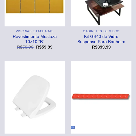
PISCINAS E FACHADAS
GABINETES DE VIDRO
Revestimento Mostaza
Kit GB40 de Vidro
10×10 “B”
Suspenso Para Banheiro
O
O
R$
70,00
R$
59,99
R$
399,99
preço
preço
original
atual
era:
é:
R$70,00.
R$59,99.