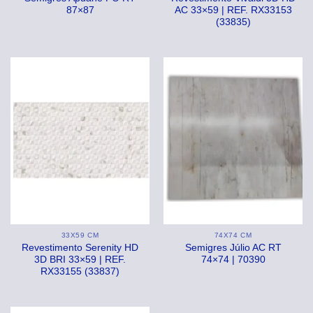
87×87
AC 33×59 | REF. RX33153
(33835)
33X59 CM
74X74 CM
Revestimento Serenity HD
Semigres Júlio AC RT
3D BRI 33×59 | REF.
74×74 | 70390
RX33155 (33837)