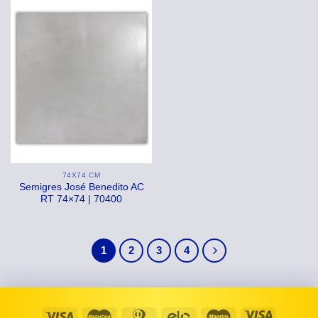
74X74 CM
Semigres José Benedito AC
RT 74×74 | 70400
1
2
3
4