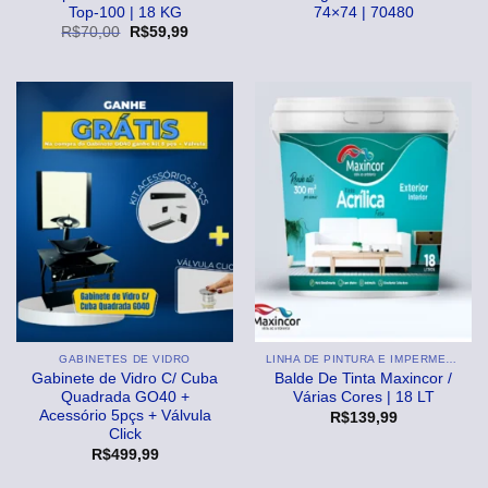
Top-100 | 18 KG
74×74 | 70480
O
O
R$
70,00
R$
59,99
preço
preço
original
atual
era:
é:
R$70,00.
R$59,99.
GABINETES DE VIDRO
LINHA DE PINTURA E IMPERMEABILIZANTE
Gabinete de Vidro C/ Cuba
Balde De Tinta Maxincor /
Quadrada GO40 +
Várias Cores | 18 LT
Acessório 5pçs + Válvula
R$
139,99
Click
R$
499,99