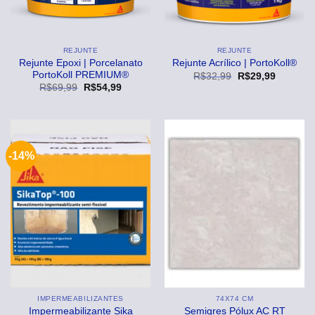
REJUNTE
REJUNTE
Rejunte Epoxi | Porcelanato
Rejunte Acrílico | PortoKoll®
PortoKoll PREMIUM®
O
O
R$
32,99
R$
29,99
preço
preço
O
O
R$
69,99
R$
54,99
original
atual
preço
preço
era:
é:
original
atual
R$32,99.
R$29,99
era:
é:
R$69,99.
R$54,99.
-14%
IMPERMEABILIZANTES
74X74 CM
Impermeabilizante Sika
Semigres Pólux AC RT