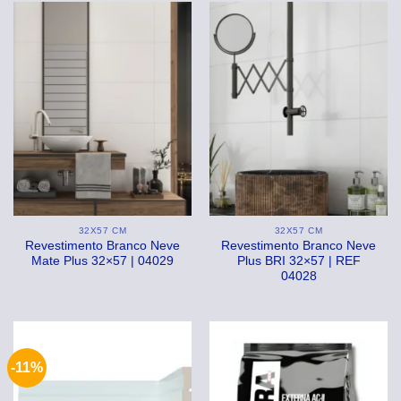
R$49,90.
R$39,99
32X57 CM
32X57 CM
Revestimento Branco Neve
Revestimento Branco Neve
Mate Plus 32×57 | 04029
Plus BRI 32×57 | REF
04028
-11%