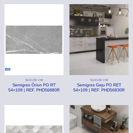
54X109 CM
54X109 CM
Semigres Órion PO RT
Semigres Geju PO RET
54×109 | REF. PHD56880R
54×109 | REF. PHD56830R