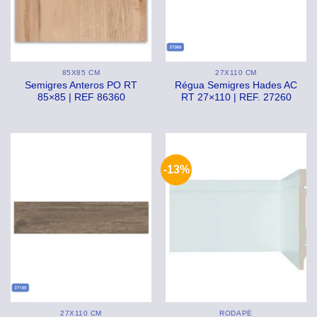
85X85 CM
27X110 CM
Semigres Anteros PO RT
Régua Semigres Hades AC
85×85 | REF 86360
RT 27×110 | REF. 27260
-13%
27X110 CM
RODAPÉ