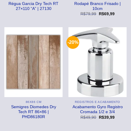
Régua Garcia Dry Tech RT
Rodapé Branco Frisado |
27×110 “A” | 27130
10cm
O
O
R$
79,99
R$
69,99
preço
preço
original
atual
era:
é:
R$79,99.
R$69,99
-20%
86X86 CM
REGISTROS E ACABAMENTO
Semigres Diomedes Dry
Acabamento Gyro Registro
Tech RT 86×86 |
Cromada 1/2 e 3/4
PHD86180R
O
O
R$
49,90
R$
39,99
preço
preço
original
atual
era:
é: