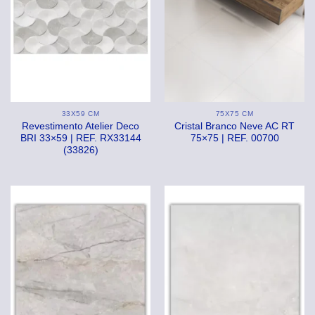
33X59 CM
75X75 CM
Revestimento Atelier Deco
Cristal Branco Neve AC RT
BRI 33×59 | REF. RX33144
75×75 | REF. 00700
(33826)