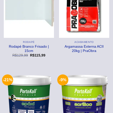
RODAPÉ
ACABAMENTO
Rodapé Branco Frisado |
Argamassa Externa ACII
15cm
20kg | PraObra
O
O
R$
129,99
R$
115,99
preço
preço
original
atual
era:
é:
R$129,99.
R$115,99.
-21%
-9%