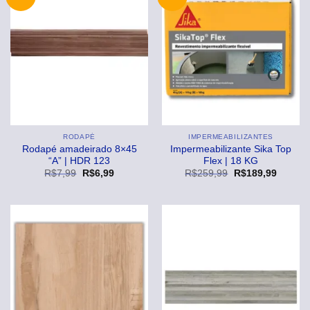
RODAPÉ
IMPERMEABILIZANTES
Rodapé amadeirado 8×45
Impermeabilizante Sika Top
“A” | HDR 123
Flex | 18 KG
O
O
O
O
R$
7,99
R$
6,99
R$
259,99
R$
189,99
preço
preço
preço
preço
original
atual
original
atual
era:
é:
era:
é:
R$7,99.
R$6,99.
R$259,99.
R$189,