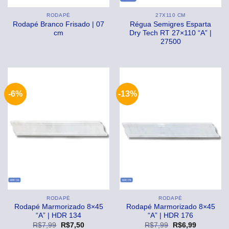
RODAPÉ
27X110 CM
Rodapé Branco Frisado | 07
Régua Semigres Esparta
cm
Dry Tech RT 27×110 “A” |
27500
-6%
-13%
RODAPÉ
RODAPÉ
Rodapé Marmorizado 8×45
Rodapé Marmorizado 8×45
“A” | HDR 134
“A” | HDR 176
O
O
O
O
R$
7,99
R$
7,50
R$
7,99
R$
6,99