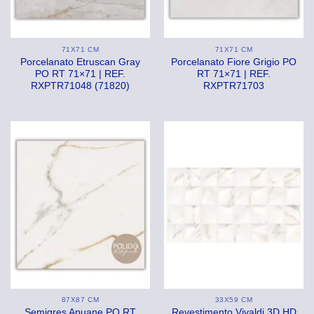
71X71 CM
71X71 CM
Porcelanato Etruscan Gray
Porcelanato Fiore Grigio PO
PO RT 71×71 | REF.
RT 71×71 | REF.
RXPTR71048 (71820)
RXPTR71703
87X87 CM
33X59 CM
Semigres Apuane PO RT
Revestimento Vivaldi 3D HD