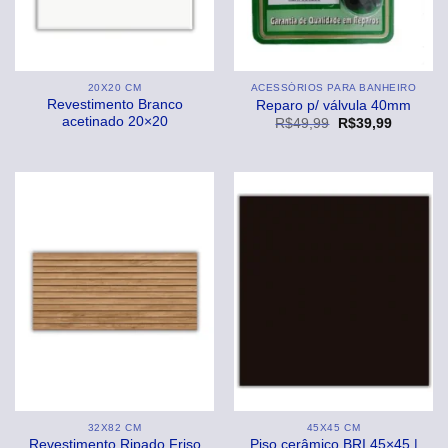
20X20 CM
ACESSÓRIOS PARA BANHEIRO
Revestimento Branco
Reparo p/ válvula 40mm
acetinado 20×20
O
O
R$
49,99
R$
39,99
preço
preço
original
atual
era:
é:
R$49,99.
R$39,99
32X82 CM
45X45 CM
Revestimento Ripado Friso
Piso cerâmico BRI 45×45 |