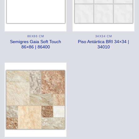
86X86 CM
34X34 CM
Semigres Gaia Soft Touch
Piso Antártica BRI 34×34 |
86×86 | 86400
34010