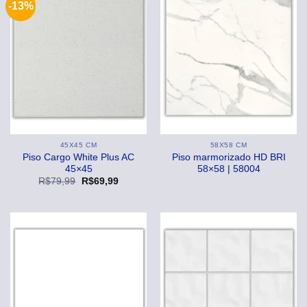
-13%
45X45 CM
58X58 CM
Piso Cargo White Plus AC
Piso marmorizado HD BRI
45×45
58×58 | 58004
O
O
R$
79,99
R$
69,99
preço
preço
original
atual
era:
é:
R$79,99.
R$69,99.