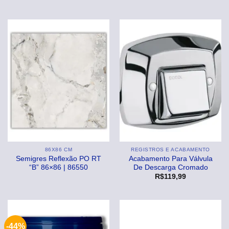
86X86 CM
REGISTROS E ACABAMENTO
Semigres Reflexão PO RT
Acabamento Para Válvula
“B” 86×86 | 86550
De Descarga Cromado
R$
119,99
-44%