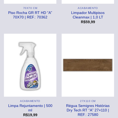
70X70 CM
ACABAMENTO
Piso Rocha GR RT HD “A”
Limpador Multipisos
70X70 | REF.: 70362
Cleanmax | 1,0 LT
R$
59,99
ACABAMENTO
27X110 CM
Limpa Rejuntamento | 500
Régua Semigres Histórias
ml
Dry Tech RT “A” 27×110 |
REF.: 27580
R$
19,99