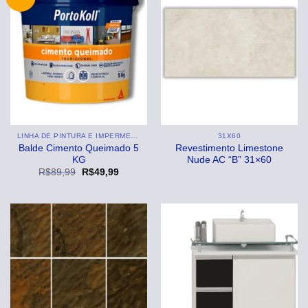
LINHA DE PINTURA E IMPERMEABILIZANTE
31X60
Balde Cimento Queimado 5
Revestimento Limestone
KG
Nude AC “B” 31×60
O
O
R$
89,99
R$
49,99
preço
preço
original
atual
era:
é:
R$89,99.
R$49,99.