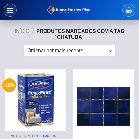
Skip
to
content
INÍCIO
/
PRODUTOS MARCADOS COM A TAG
“CHATUBA”
-18%
LINHA DE PINTURA E IMPERMEABILIZANTE