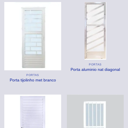
PORTAS
Porta aluminio nat diagonal
PORTAS
Porta tijolinho met branco