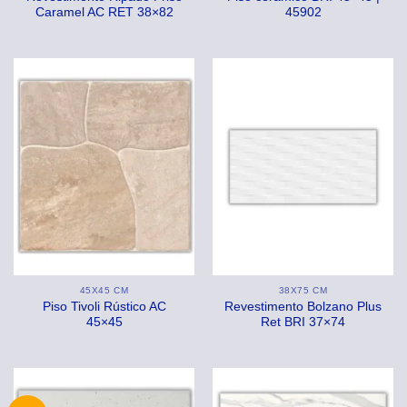
Caramel AC RET 38×82
45902
45X45 CM
38X75 CM
Piso Tivoli Rústico AC
Revestimento Bolzano Plus
45×45
Ret BRI 37×74