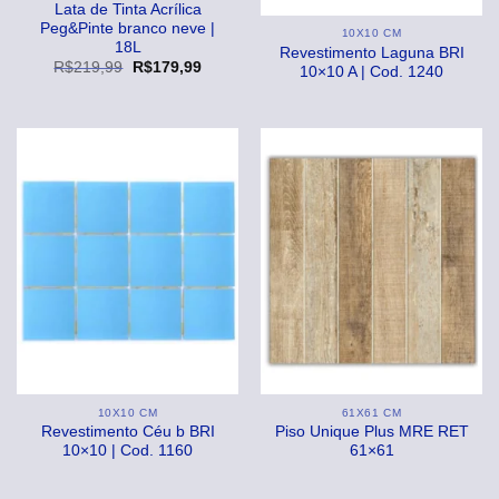
Lata de Tinta Acrílica
Peg&Pinte branco neve |
10X10 CM
18L
Revestimento Laguna BRI
O
O
R$
219,99
R$
179,99
10×10 A | Cod. 1240
preço
preço
original
atual
era:
é:
R$219,99.
R$179,99.
10X10 CM
61X61 CM
Revestimento Céu b BRI
Piso Unique Plus MRE RET
10×10 | Cod. 1160
61×61