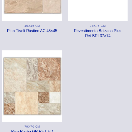
45X45 CM
38X75 CM
Piso Tivoli Rústico AC 45×45
Revestimento Bolzano Plus
Ret BRI 37×74
70X70 CM
Piso Rocha GR RET HD