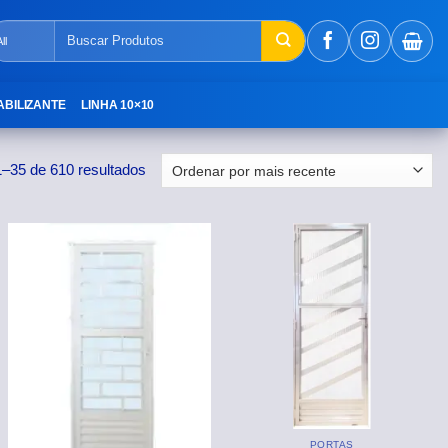
Pesquisar
por:
ABILIZANTE
LINHA 10×10
1–35 de 610 resultados
PORTAS