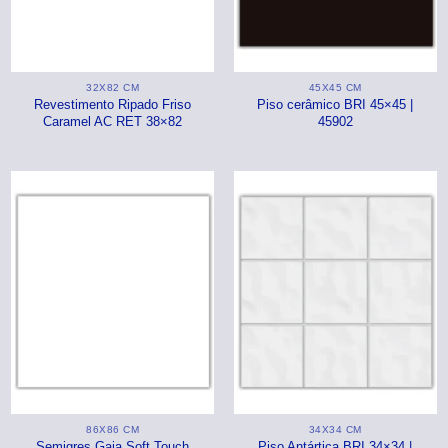
32X82 CM
45X45 CM
Revestimento Ripado Friso
Piso cerâmico BRI 45×45 |
Caramel AC RET 38×82
45902
86X86 CM
34X34 CM
Semigres Gaia Soft Touch
Piso Antártica BRI 34×34 |