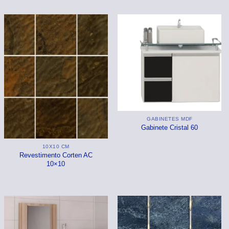
GABINETES MDF
Gabinete Cristal 60
10X10 CM
Revestimento Corten AC
10×10