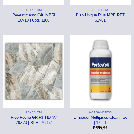
⠀⠀55×1,10
10X10 CM
61X61 CM
Basculantes
Revestimento Céu b BRI
Piso Unique Plus MRE RET
10×10 | Cod. 1160
61×61
Janelas
pante
LOCAIS DE USO
Portas
⠀Área Interna
🟡 Pintura
⠀Área Externa
Tintas
TEXTURAS
Massa corrida
⠀⠀Madeira
Impermeabilizantes
⠀⠀Decorado
TAMANHOS
Torneira
⠀⠀27×1,10
Pia/Cuba
70X70 CM
ACABAMENTO
⠀⠀55×1,10
Piso Rocha GR RT HD “A”
Limpador Multipisos Cleanmax
Gabinete
70X70 | REF.: 70362
| 1,0 LT
🟡 Área de Serviço
R$
59,99