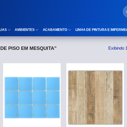
UAS
AMBIENTES
ACABAMENTO
LINHA DE PINTURA E IMPERME
DE PISO EM MESQUITA”
Exibindo 
LOCAIS DE USO
Cubas
ld)
⠀Área Interna
Nichos
⠀Área Externa
Vaso sanitário
TEXTURA
Gabinete MDF
⠀⠀Madeira
Gabinetes de vidro
⠀⠀Marmorizado
Duchas/Chuveiros
TAMANHOS
Acessórios para banheiro
⠀⠀27×1,10