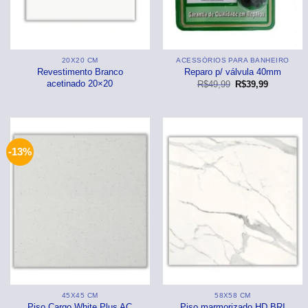
20X20 CM
ACESSÓRIOS PARA BANHEIRO
Revestimento Branco
Reparo p/ válvula 40mm
acetinado 20×20
O
O
R$
49,99
R$
39,99
preço
preço
original
atual
era:
é:
R$49,99.
R$39,99.
-13%
45X45 CM
58X58 CM
Piso Cargo White Plus AC
Piso marmorizado HD BRI