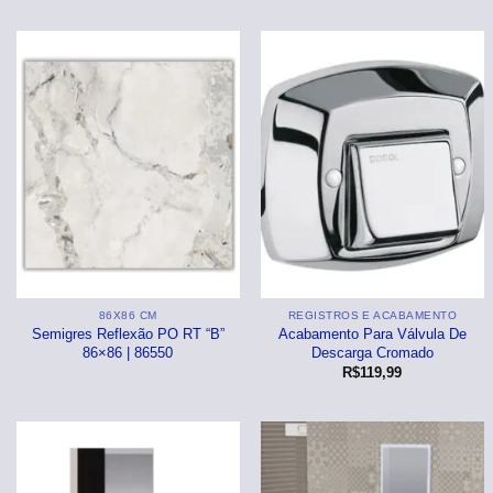
Branco
Decorado
Cinza
Cinza
⠀
Branco
Branco
Preto / Escuro
Colorido
Bege
Branco
Colorido
86X86 CM
REGISTROS E ACABAMENTO
Semigres Reflexão PO RT “B”
Acabamento Para Válvula De
86×86 | 86550
Descarga Cromado
R$
119,99