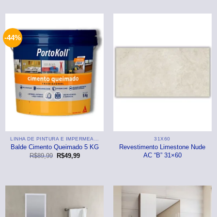
LOCAIS DE USO
Tanques
⠀Área Interna
-44%
TEXTURAS
Ralos
⠀⠀Madeira
Grelhas
Caixa De Gordura
TAMANHOS
Tampões Para Esgoto
⠀⠀96×96
Registros E Acabamento
⠀⠀19×123
LINHA DE PINTURA E IMPERMEABILIZANTE
31X60
⠀⠀24×150
Balde Cimento Queimado 5 KG
Revestimento Limestone Nude
AC “B” 31×60
O
O
R$
89,99
R$
49,99
preço
preço
original
atual
era:
é:
R$89,99.
R$49,99.