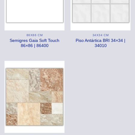
86X86 CM
34X34 CM
Semigres Gaia Soft Touch
Piso Antártica BRI 34×34 |
86×86 | 86400
34010