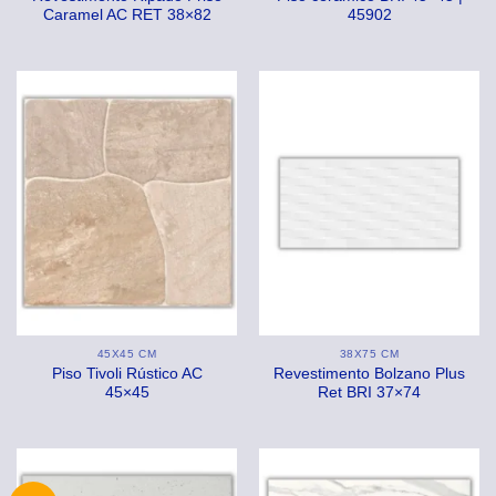
Caramel AC RET 38×82
45902
45X45 CM
38X75 CM
Piso Tivoli Rústico AC
Revestimento Bolzano Plus
45×45
Ret BRI 37×74