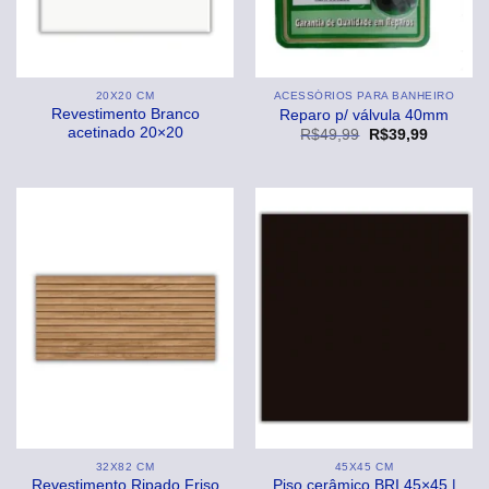
20X20 CM
ACESSÓRIOS PARA BANHEIRO
Revestimento Branco
Reparo p/ válvula 40mm
acetinado 20×20
O
O
R$
49,99
R$
39,99
preço
preço
original
atual
era:
é:
R$49,99.
R$39,99
32X82 CM
45X45 CM
Revestimento Ripado Friso
Piso cerâmico BRI 45×45 |