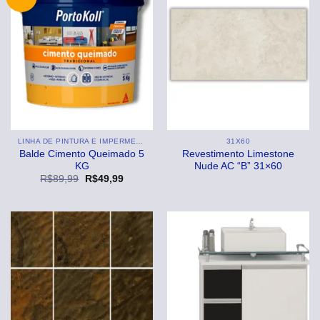
LINHA DE PINTURA E IMPERMEABILIZANTE
31X60
Balde Cimento Queimado 5
Revestimento Limestone
KG
Nude AC “B” 31×60
O
O
R$
89,99
R$
49,99
preço
preço
original
atual
era:
é:
R$89,99.
R$49,99.