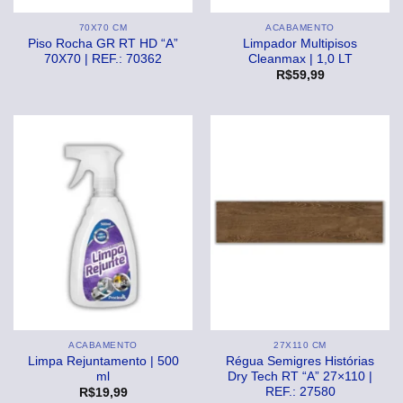
70X70 CM
ACABAMENTO
Piso Rocha GR RT HD “A”
Limpador Multipisos
70X70 | REF.: 70362
Cleanmax | 1,0 LT
R$
59,99
ACABAMENTO
27X110 CM
Limpa Rejuntamento | 500
Régua Semigres Histórias
ml
Dry Tech RT “A” 27×110 |
REF.: 27580
R$
19,99