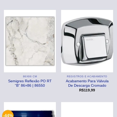
86X86 CM
REGISTROS E ACABAMENTO
Semigres Reflexão PO RT
Acabamento Para Válvula
“B” 86×86 | 86550
De Descarga Cromado
R$
119,99
-44%