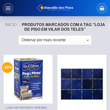
Skip
to
content
INÍCIO
/
PRODUTOS MARCADOS COM A TAG “LOJA
DE PISO EM VILAR DOS TELES”
-18%
LINHA DE PINTURA E IMPERMEABILIZANTE