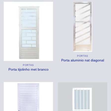
PORTAS
Porta aluminio nat diagonal
PORTAS
Porta tijolinho met branco