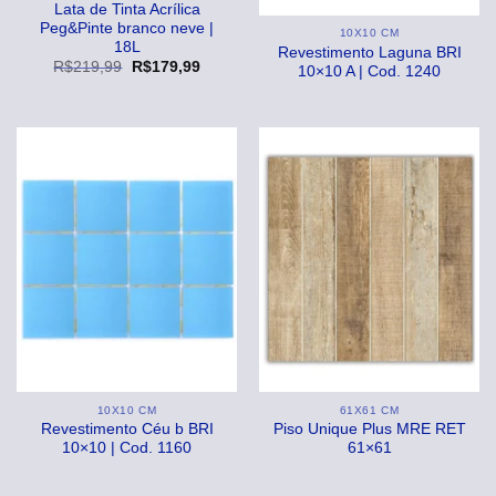
Lata de Tinta Acrílica
Peg&Pinte branco neve |
10X10 CM
18L
Revestimento Laguna BRI
O
O
R$
219,99
R$
179,99
10×10 A | Cod. 1240
preço
preço
original
atual
era:
é:
R$219,99.
R$179,99.
10X10 CM
61X61 CM
Revestimento Céu b BRI
Piso Unique Plus MRE RET
10×10 | Cod. 1160
61×61