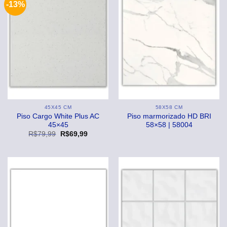
-13%
45X45 CM
58X58 CM
Piso Cargo White Plus AC
Piso marmorizado HD BRI
45×45
58×58 | 58004
O
O
R$
79,99
R$
69,99
preço
preço
original
atual
era:
é:
R$79,99.
R$69,99.