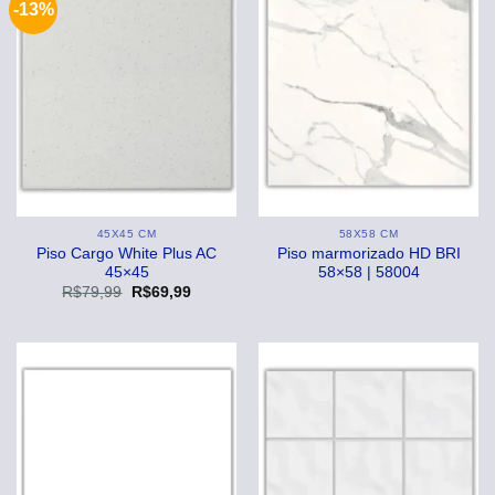
-13%
45X45 CM
58X58 CM
Piso Cargo White Plus AC
Piso marmorizado HD BRI
45×45
58×58 | 58004
O
O
R$
79,99
R$
69,99
preço
preço
original
atual
era:
é:
R$79,99.
R$69,99.