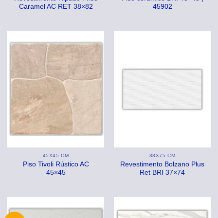
Caramel AC RET 38×82
45902
45X45 CM
38X75 CM
Piso Tivoli Rústico AC
Revestimento Bolzano Plus
45×45
Ret BRI 37×74