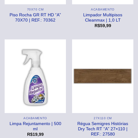
70X70 CM
ACABAMENTO
Piso Rocha GR RT HD “A”
Limpador Multipisos
70X70 | REF.: 70362
Cleanmax | 1,0 LT
R$
59,99
ACABAMENTO
27X110 CM
Limpa Rejuntamento | 500
Régua Semigres Histórias
ml
Dry Tech RT “A” 27×110 |
REF.: 27580
R$
19,99