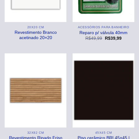
20X20 CM
ACESSÓRIOS PARA BANHEIRO
Revestimento Branco
Reparo p/ válvula 40mm
acetinado 20×20
O
O
R$
49,99
R$
39,99
preço
preço
original
atual
era:
é:
R$49,99.
R$39,99
32X82 CM
45X45 CM
Revestimento Ripado Friso
Piso cerâmico BRI 45×45 |