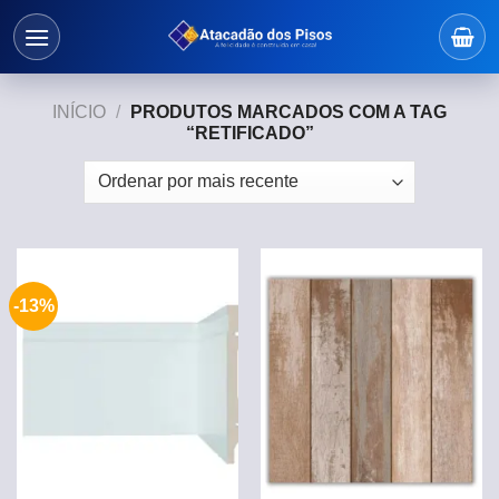
Skip
to
content
INÍCIO
/
PRODUTOS MARCADOS COM A TAG
“RETIFICADO”
-13%