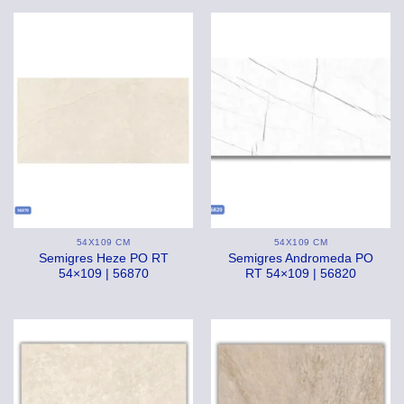
54X109 CM
54X109 CM
Semigres Heze PO RT
Semigres Andromeda PO
54×109 | 56870
RT 54×109 | 56820