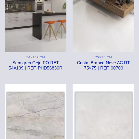
54X109 CM
75X75 CM
Semigres Geju PO RET
Cristal Branco Neve AC RT
54×109 | REF. PHD56830R
75×75 | REF. 00700