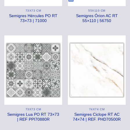
73X73 CM
55X110 CM
Semigres Hércules PO RT
Semigres Órion AC RT
73×73 | 71000
55×110 | 56750
73X73 CM
74X74 CM
Semigres Lua PO RT 73×73
Semigres Ciclope RT AC
| REF PPI70880R
74×74 | REF. PHD70500R