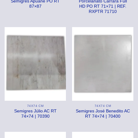
Semigres Apuane PO RT
Porcelanato Carrara Full
87×87
HD PO RT 71×71 | REF.
RXPTR 71710
74X74 CM
74X74 CM
Semigres Júlio AC RT
Semigres José Benedito AC
74×74 | 70390
RT 74×74 | 70400