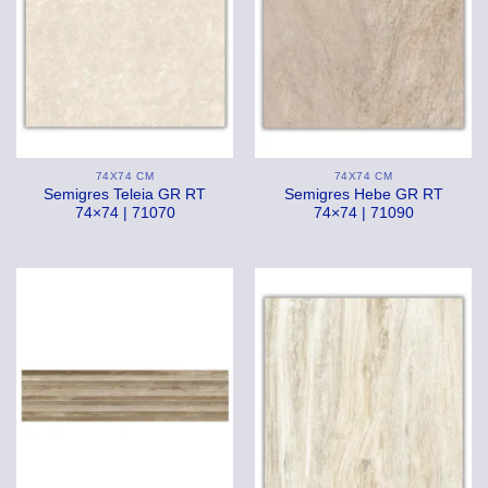
74X74 CM
74X74 CM
Semigres Teleia GR RT
Semigres Hebe GR RT
74×74 | 71070
74×74 | 71090