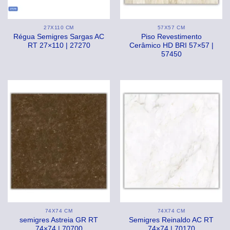
27X110 CM
57X57 CM
Régua Semigres Sargas AC
Piso Revestimento
RT 27×110 | 27270
Cerâmico HD BRI 57×57 |
57450
74X74 CM
74X74 CM
semigres Astreia GR RT
Semigres Reinaldo AC RT
74×74 | 70700
74×74 | 70170