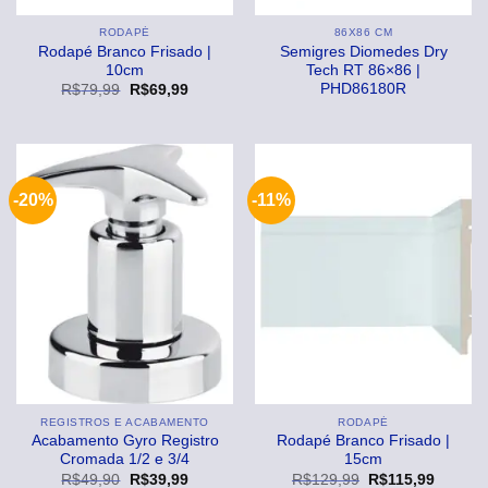
RODAPÉ
86X86 CM
Rodapé Branco Frisado |
Semigres Diomedes Dry
10cm
Tech RT 86×86 |
PHD86180R
O
O
R$
79,99
R$
69,99
preço
preço
original
atual
era:
é:
R$79,99.
R$69,99.
-20%
-11%
REGISTROS E ACABAMENTO
RODAPÉ
Acabamento Gyro Registro
Rodapé Branco Frisado |
Cromada 1/2 e 3/4
15cm
O
O
O
O
R$
49,90
R$
39,99
R$
129,99
R$
115,99