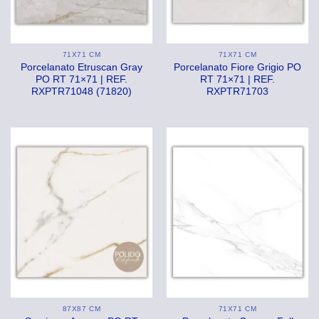
71X71 CM
71X71 CM
Porcelanato Etruscan Gray
Porcelanato Fiore Grigio PO
PO RT 71×71 | REF.
RT 71×71 | REF.
RXPTR71048 (71820)
RXPTR71703
87X87 CM
71X71 CM