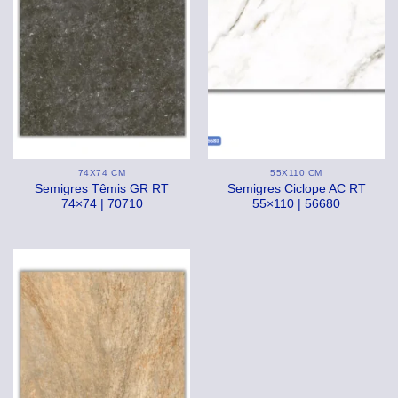
74X74 CM
55X110 CM
Semigres Têmis GR RT
Semigres Ciclope AC RT
74×74 | 70710
55×110 | 56680