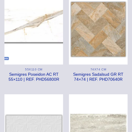
55X110 CM
74X74 CM
Semigres Poseidon AC RT
Semigres Sadalsud GR RT
55×110 | REF. PHD56800R
74×74 | REF. PHD70640R