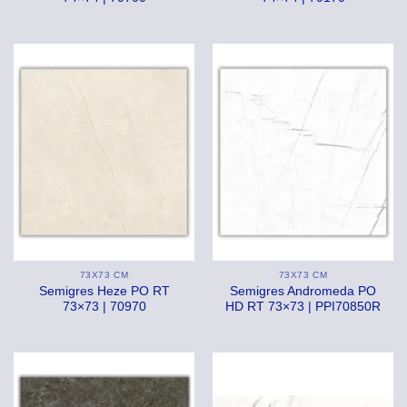
73X73 CM
73X73 CM
Semigres Heze PO RT
Semigres Andromeda PO
73×73 | 70970
HD RT 73×73 | PPI70850R