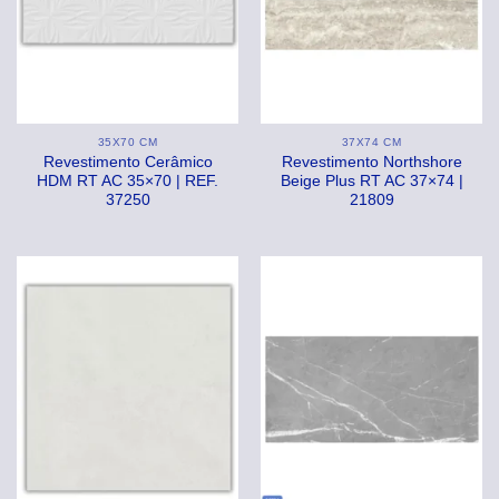
35X70 CM
37X74 CM
Revestimento Cerâmico
Revestimento Northshore
HDM RT AC 35×70 | REF.
Beige Plus RT AC 37×74 |
37250
21809