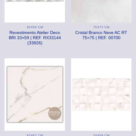
33X59 CM
75X75 CM
Revestimento Atelier Deco
Cristal Branco Neve AC RT
BRI 33×59 | REF. RX33144
75×75 | REF. 00700
(33826)
87X87 CM
33X59 CM