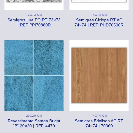
73X73 CM
74X74 CM
Semigres Lua PO RT 73×73
Semigres Ciclope RT AC
| REF PPI70880R
74×74 | REF. PHD70500R
20X20 CM
74X74 CM
Revestimento Samoa Bright
Semigres Ednilson AC RT
“B” 20×20 | REF. 4470
74×74 | 70360