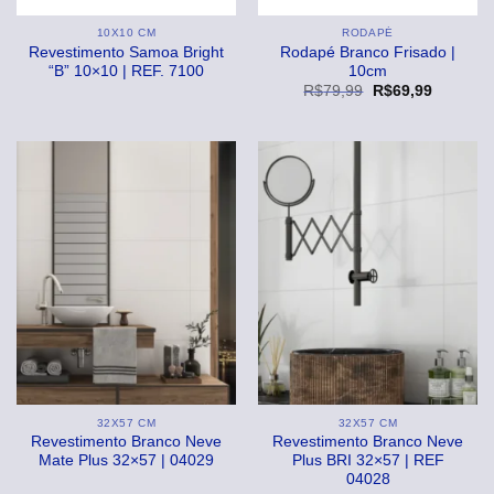
10X10 CM
RODAPÉ
Revestimento Samoa Bright
Rodapé Branco Frisado |
“B” 10×10 | REF. 7100
10cm
O
O
R$
79,99
R$
69,99
preço
preço
original
atual
era:
é:
R$79,99.
R$69,99
32X57 CM
32X57 CM
Revestimento Branco Neve
Revestimento Branco Neve
Mate Plus 32×57 | 04029
Plus BRI 32×57 | REF
04028