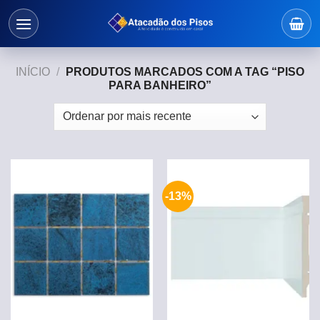
Skip
to
content
INÍCIO
/
PRODUTOS MARCADOS COM A TAG “PISO
PARA BANHEIRO”
-13%