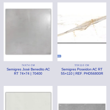
74X74 CM
55X110 CM
Semigres José Benedito AC
Semigres Poseidon AC RT
RT 74×74 | 70400
55×110 | REF. PHD56800R