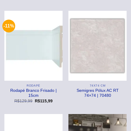
-11%
RODAPÉ
74X74 CM
Rodapé Branco Frisado |
Semigres Pólux AC RT
15cm
74×74 | 70480
O
O
R$
129,99
R$
115,99
preço
preço
original
atual
era:
é:
R$129,99.
R$115,99.