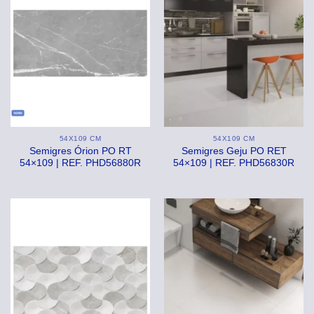
54X109 CM
54X109 CM
Semigres Órion PO RT
Semigres Geju PO RET
54×109 | REF. PHD56880R
54×109 | REF. PHD56830R