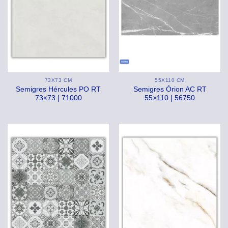
73X73 CM
55X110 CM
Semigres Hércules PO RT
Semigres Órion AC RT
73×73 | 71000
55×110 | 56750