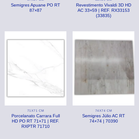
Semigres Apuane PO RT
Revestimento Vivaldi 3D HD
87×87
AC 33×59 | REF. RX33153
(33835)
71X71 CM
74X74 CM
Porcelanato Carrara Full
Semigres Júlio AC RT
HD PO RT 71×71 | REF.
74×74 | 70390
RXPTR 71710